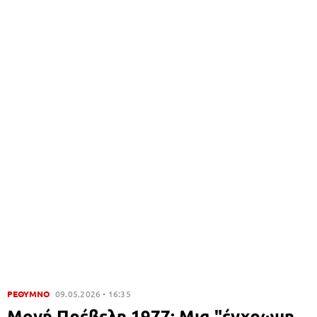
ΡΕΘΥΜΝΟ
09.05.2026
16:35
Μονή Πρέβελη 1977: Μια "έγχρωμη