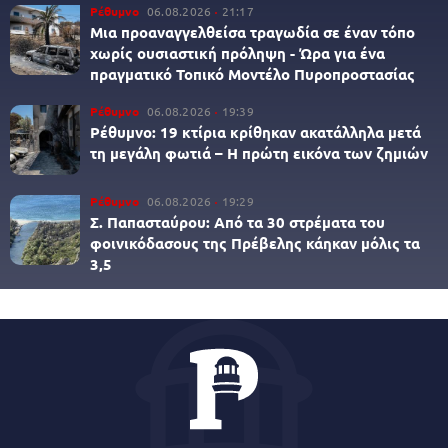
Ρέθυμνο
06.08.2026
21:17
Μια προαναγγελθείσα τραγωδία σε έναν τόπο
χωρίς ουσιαστική πρόληψη - Ώρα για ένα
πραγματικό Τοπικό Μοντέλο Πυροπροστασίας
Ρέθυμνο
06.08.2026
19:39
Ρέθυμνο: 19 κτίρια κρίθηκαν ακατάλληλα μετά
τη μεγάλη φωτιά – Η πρώτη εικόνα των ζημιών
Ρέθυμνο
06.08.2026
19:29
Σ. Παπασταύρου: Από τα 30 στρέματα του
φοινικόδασους της Πρέβελης κάηκαν μόλις τα
3,5