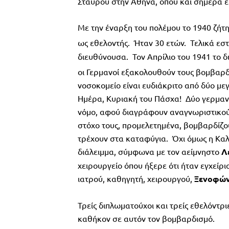
Σταυρού στην Αθήνα, όπου και σήμερα είν
Με την έναρξη του πολέμου το 1940 ζήτ
ως εθελοντής. Ήταν 30 ετών. Τελικά εστ
διευθύνουσα. Τον Απρίλιο του 1941 το 
οι Γερμανοί εξακολουθούν τους βομβαρδ
νοσοκομείο είναι ευδιάκριτο από δύο μ
Ημέρα, Κυριακή του Πάσχα! Δύο γερμανι
νόμο, αφού διαγράφουν αναγνωριστικούς
στόχο τους, προμελετημένα, βομβαρδίζου
τρέχουν στα καταφύγια. Όχι όμως η Καλ
διάλειμμα, σύμφωνα με τον αείμνηστο
Λ
χειρουργείο όπου ήξερε ότι ήταν εγχείρ
ιατρού, καθηγητή, χειρουργού,
Ξενοφώ
Τρείς διπλωματούχοι και τρείς εθελόντρ
καθήκον σε αυτόν τον βομβαρδισμό.