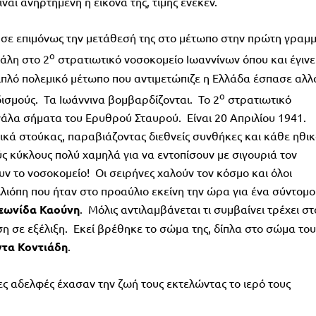
αι ανηρτημένη η εικόνα της, τιμής ένεκεν.
ησε επιμόνως την μετάθεσή της στο μέτωπο στην πρώτη γραμμ
ο
άλη στο 2
στρατιωτικό νοσοκομείο Ιωαννίνων όπου και έγινε
διπλό πολεμικό μέτωπο που αντιμετώπιζε η Ελλάδα έσπασε αλλ
ο
ισμούς. Τα Ιωάννινα βομβαρδίζονται. Το 2
στρατιωτικό
εγάλα σήματα του Ερυθρού Σταυρού. Είναι 20 Απριλίου 1941.
κά στούκας, παραβιάζοντας διεθνείς συνθήκες και κάθε ηθι
 κύκλους πολύ χαμηλά για να εντοπίσουν με σιγουριά τον
ν το νοσοκομείο! Οι σειρήνες χαλούν τον κόσμο και όλοι
λιόπη που ήταν στο προαύλιο εκείνη την ώρα για ένα σύντομο
εωνίδα
Καούνη
. Μόλις αντιλαμβάνεται τι συμβαίνει τρέχει στ
ιση σε εξέλιξη. Εκεί βρέθηκε το σώμα της, δίπλα στο σώμα του
ντα
Κοντιάδη
.
ιες αδελφές έχασαν την ζωή τους εκτελώντας το ιερό τους