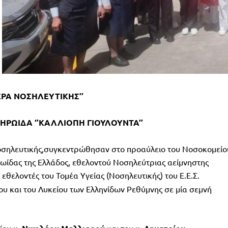
ΡΑ ΝΟΣΗΛΕΥΤΙΚΗΣ’’
ΗΡΩΙΔΑ ‘’ΚΑΛΛΙΟΠΗ ΓΙΟΥΛΟΥΝΤΑ’’
οσηλευτικής,συγκεντρώθησαν στο προαύλειο του Νοσοκομείο
ωίδας της Ελλάδος, εθελοντού Νοσηλεύτριας αείμνηστης
, εθελοντές του Τομέα Υγείας (Νοσηλευτικής) του Ε.Ε.Σ.
υ και του Λυκείου των Ελληνίδων Ρεθύμνης σε μία σεμνή