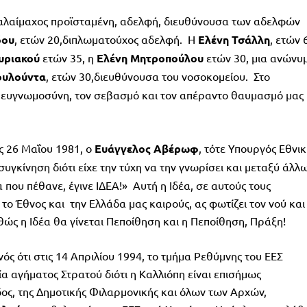
παλαίμαχος προϊσταμένη, αδελφή, διευθύνουσα των αδελφών
δου
, ετών 20,διπλωματούχος αδελφή. Η
Ελένη
Τσάλλη
, ετών 
υριακού
ετών 35, η
Ελένη
Μητροπούλου
ετών 30, μια ανώνυ
ουλούντα
, ετών 30,διευθύνουσα του νοσοκομείου. Στο
ευγνωμοσύνη, τον σεβασμό και τον απέραντο θαυμασμό μας
ς 26 Μαΐου 1981, ο
Ευάγγελος
Αβέρωφ
, τότε Υπουργός Εθνικ
συγκίνηση διότι είχε την τύχη να την γνωρίσει και μεταξύ άλλ
 που πέθανε, έγινε ΙΔΕΑ!» Αυτή η Ιδέα, σε αυτούς τους
 το Έθνος και την Ελλάδα μας καιρούς, ας φωτίζει τον νού και
θώς η Ιδέα θα γίνεται Πεποίθηση και η Πεποίθηση, Πράξη!
ς ότι στις 14 Απριλίου 1994, το τμήμα Ρεθύμνης του ΕΕΣ
 αγήματος Στρατού διότι η Καλλιόπη είναι επισήμως
ς, της Δημοτικής Φιλαρμονικής και όλων των Αρχών,