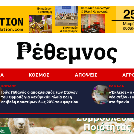
ΔΑ
ΚΟΣΜΟΣ
ΑΠΟΨΕΙΣ
ΑΓΡ
ΚΟΣΜΟΣ
ΕΛΛΑΔΑ
Ιράν: Πιθανός ο αποκλεισμός των Στενών
«Έκλεισε» ο 
του Ορμούζ για «εχθρικά» πλοία και η
νέα σεζόν - Π
επιβολή προστίμων έως 20% του φορτίου
στα θρανία