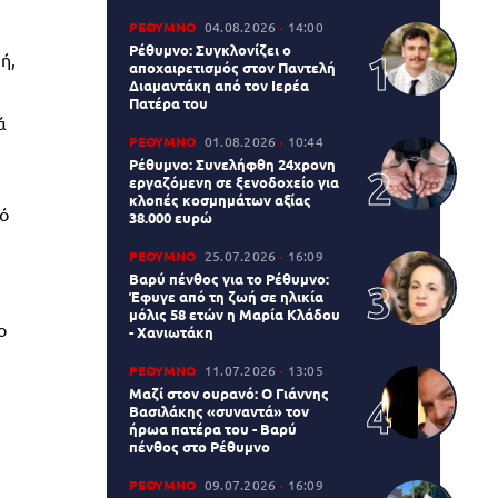
ΡΕΘΥΜΝΟ
04.08.2026
14:00
Ρέθυμνο: Συγκλονίζει ο
ή,
αποχαιρετισμός στον Παντελή
Διαμαντάκη από τον Ιερέα
Πατέρα του
ά
ΡΕΘΥΜΝΟ
01.08.2026
10:44
Ρέθυμνο: Συνελήφθη 24χρονη
εργαζόμενη σε ξενοδοχείο για
κλοπές κοσμημάτων αξίας
κό
38.000 ευρώ
ΡΕΘΥΜΝΟ
25.07.2026
16:09
Βαρύ πένθος για το Ρέθυμνο:
Έφυγε από τη ζωή σε ηλικία
μόλις 58 ετών η Μαρία Κλάδου
ο
- Χανιωτάκη
ΡΕΘΥΜΝΟ
11.07.2026
13:05
Μαζί στον ουρανό: Ο Γιάννης
Βασιλάκης «συναντά» τον
ήρωα πατέρα του - Βαρύ
πένθος στο Ρέθυμνο
ΡΕΘΥΜΝΟ
09.07.2026
16:09