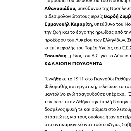
Παρουσία του διευθυντού του Νοσοκομε
Αθανασιάδου
, υπεύθυνου της Νοσηλευτ
αιδεσιμολογιώτατους ιερείς
Βαρδή
Ζυμβ
Εμμανουήλ
Καμαρίτη,
υπεύθυνο του Νοσ
την ζωή και το έργο της ηρωίδας από την
προέδρου του Λυκείου των Ελληνίδων. Σ
κι επί κεφαλής του Τομέα Υγείας του Ε.Ε.Σ
Τσουπάκη
, μέλος του Δ.Σ. για το Λύκει
ΚΑΛΛΙΟΠΗ ΓΙΟΥΛΟΥΝΤΑ
Γεννήθηκε το 1911 στο Γιαννούδι Ρεθύμνη
Φιλομαθής και εργατική, τελείωσε το τό
μαντολίνο ενώ τραγουδούσε υπέροχα. Έγ
τελείωσε στην Αθήνα την Σχολή Νοσηλευ
δοσμένος ψυχή τε και σώματι στο λειτούρ
στρατιώτες για τους οποίους ήταν αστε
στο αντικαρκινικό ινστιτούτο «Άγιος Σά