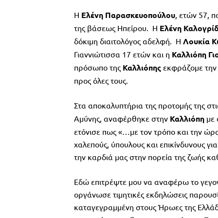
Η
Ελένη
Παρασκευοπούλου
, ετών 57, 
της βάσεως Ηπείρου. Η
Ελένη
Καλογρί
δόκιμη διαιτολόγος αδελφή. Η
Λουκία
Κ
Γιαννιώτισσα 17 ετών και η
Καλλιόπη
Γι
πρόσωπο της
Καλλιόπης
εκφράζομε την 
προς όλες τους.
Στα αποκαλυπτήρια της προτομής της στι
Αμύνης, αναφέρθηκε στην
Καλλιόπη
με 
ετόνισε πως «…με τον τρόπο και την ώρα
χαλεπούς, ύπουλους και επικίνδυνους για
την καρδιά μας στην πορεία της ζωής κα
Εδώ επιτρέψτε μου να αναφέρω το γεγονό
οργάνωσε τιμητικές εκδηλώσεις παρουσία
καταγεγραμμένη στους Ήρωες της Ελλάδο