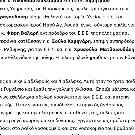
ίου κ.
Νικολάου
Μαλλιαρού
και του κ.
Δημητρίου
ικής Υπηρεσίας του Νοσοκομείου, εψάλη Τρισάγιο από τους
ραγουδάκη
επίσης εθελοντή του Τομέα Υγείας Ε.Ε.Σ. και
οκομειακού Ιερού Ναού Αγ. Λουκά, έγινε σύντομη ομιλία για
 κ.
Φέφη
Βαλαρή
αντιπρόεδρο του Ε.Ε.Σ. της πόλης μας και
τεφάνια κατέθεσαν η κ.
Σούλα
Καμηνάρη
, επίτιμη αντιπρόεδ
. Ρεθύμνης, για τον Ε.Ε.Σ. και η κ.
Χρυσούλα
Mατθαιουδάκη
ο των Ελληνίδων της πόλης. Η τελετή ολοκληρώθηκε με τον Εθνι
ς και είχε 6 αδελφούς και 4 αδελφές. Αυτή ήταν το τρίτο παιδ
τε Γυμνάσιο και έμαθε την γαλλική γλώσσα. Έπαιζε μάλιστα κα
ινε εθελόντρια αδελφή-νοσηλεύτρια του Ε.Ε.Σ. και κατόπιν
τικής. Ήταν γελαστός, αισιόδοξος, στοργικός άνθρωπος
γημά της και την ελάτρευαν οι ασθενείς της, πολίτες και
ίρευτη πηγή κουράγιου και δύναμης. Εργάστηκε ως προϊσταμέ
ββας», στο Λαϊκό νοσοκομείο και στο νοσοκομείο του Ερυθρού