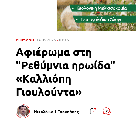
ΡΕΘΥΜΝΟ
14.05.2025
01:16
Αφιέρωμα στη
"Ρεθύμνια ηρωίδα"
«Καλλιόπη
Γιουλούντα»
0
Νικολέων .Ι. Τσουπάκης