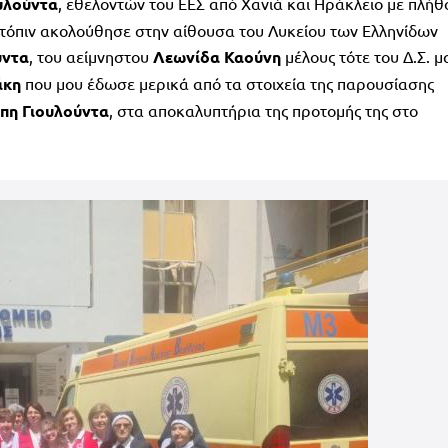
υλούντα
, εθελοντών του ΕΕΣ από Χανιά και Ηράκλειο με πλήθ
όπιν ακολούθησε στην αίθουσα του Λυκείου των Ελληνίδων
ύντα
, του αείμνηστου
Λεωνίδα
Καούνη
μέλους τότε του Δ.Σ. μ
άκη
που μου έδωσε μερικά από τα στοιχεία της παρουσίασης
όπη
Γιουλούντα
, στα αποκαλυπτήρια της προτομής της στο