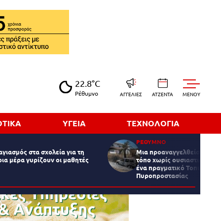
22.8°C
Ρέθυμνο
ΑΓΓΕΛΙΕΣ
ΑΤΖΕΝΤΑ
MENOY
ΟΤΙΚΑ
ΥΓΕΙΑ
ΤΕΧΝΟΛΟΓΙΑ
ΡΕΘΥΜΝΟ
αγιασμός στα σχολεία για τη
Μια προαναγγελθείσα τραγ
οια μέρα γυρίζουν οι μαθητές
τόπο χωρίς ουσιαστική πρό
ένα πραγματικό Τοπικό Μο
Πυροπροστασίας