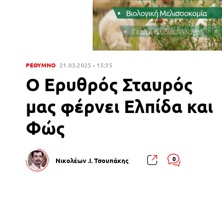
ΡΕΘΥΜΝΟ
21.03.2025
15:35
Ο Ερυθρός Σταυρός
μας φέρνει Ελπίδα και
Φώς
0
Νικολέων .Ι. Τσουπάκης