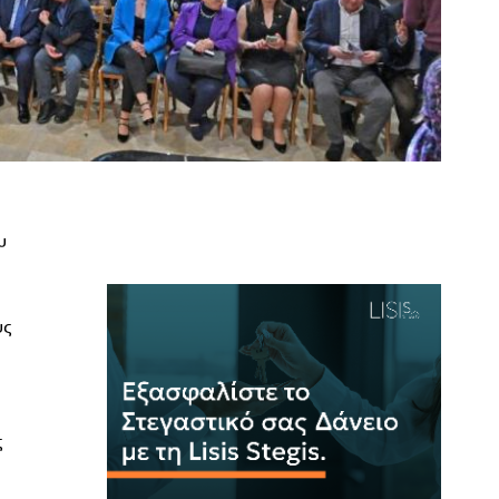
υ
υς
ς