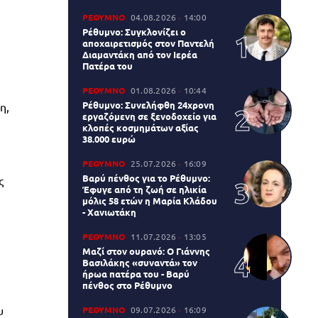
ΡΕΘΥΜΝΟ
04.08.2026
14:00
Ρέθυμνο: Συγκλονίζει ο
αποχαιρετισμός στον Παντελή
Διαμαντάκη από τον Ιερέα
Πατέρα του
ΡΕΘΥΜΝΟ
01.08.2026
10:44
Ρέθυμνο: Συνελήφθη 24χρονη
η,
εργαζόμενη σε ξενοδοχείο για
κλοπές κοσμημάτων αξίας
38.000 ευρώ
ΡΕΘΥΜΝΟ
25.07.2026
16:09
Βαρύ πένθος για το Ρέθυμνο:
ς
Έφυγε από τη ζωή σε ηλικία
μόλις 58 ετών η Μαρία Κλάδου
- Χανιωτάκη
ΡΕΘΥΜΝΟ
11.07.2026
13:05
Μαζί στον ουρανό: Ο Γιάννης
Βασιλάκης «συναντά» τον
ήρωα πατέρα του - Βαρύ
πένθος στο Ρέθυμνο
υ
ΡΕΘΥΜΝΟ
09.07.2026
16:09