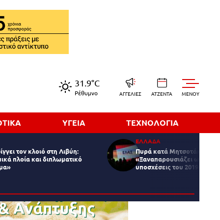
31.9°C
Ρέθυμνο
ΑΓΓΕΛΙΕΣ
ΑΤΖΕΝΤΑ
MENOY
ΟΤΙΚΑ
ΥΓΕΙΑ
ΤΕΧΝΟΛΟΓΙΑ
ΕΛΛΑΔΑ
γγει τον κλοιό στη Λιβύη:
Πυρά κατά Μητσοτάκη από τ
μικά πλοία και διπλωματικό
«Ξαναπαρουσιάζει ως νέο σ
μα»
υποσχέσεις του 2019»