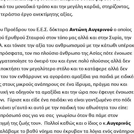
ικό του μοναδικό τρόπο και την μεγάλη καρδιά, στηρίζοντας,
τεράστιο έργο ανεκτίμητης αξίας.
ου Προέδρου του Ε.Ε.Σ. δόκτορα
Αντώνη
Αυγερινού
ο οποίος
ού Ερυθρού Σταυρού στον τόπο μας αλλά και στην Συρία, την
λ. και τόνισε την αξία του ανθρωπισμού με την κάτωθι υπέροχ
πρόσφατα, τον πιο πλούσιο άνθρωπο της Ασίας πότε ένοιωσε
γματοποίησε το όνειρό του και έγινε πολύ πλούσιος αλλά δεν
αποκτήσει τον μεγαλύτερο στόλο και το κατάφερε αλλά δεν
 του τον ενθάρρυνε να αγοράσει αμαξίδια για παιδιά με ειδικέ
ος στους μικρούς ανάπηρους σε ένα ίδρυμα, πράγμα που και
τυχή να οδηγούν τα αμαξίδια και την ώρα που έφευγε ένοιωσε
ι. Γύρισε και είδε ένα παιδάκι να είναι γαντζωμένο στο πόδι
 κάνει γι’αυτό κι αυτό με την παιδική του αθωότητα του είπε:
πρόσωπό σας για να σας γνωρίσω όταν θα πάμε στον
γμή της ζωής του». Πολλοί καθώς και ο ίδιος ο κ.
Αυγερινός
ταλάβαμε το βαθύ νόημα που έκρυβαν τα λόγια ενός ανάπηρο