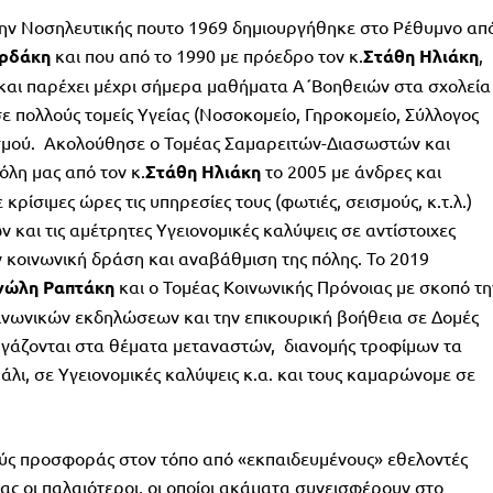
ώην Νοσηλευτικής πουτο 1969 δημιουργήθηκε στο Ρέθυμνο απ
ρδάκη
και που από το 1990 με πρόεδρο τον κ.
Στάθη
Ηλιάκη
,
 και παρέχει μέχρι σήμερα μαθήματα Α΄Βοηθειών στα σχολεία
σε πολλούς τομείς Υγείας (Νοσοκομείο, Γηροκομείο, Σύλλογος
σμού. Ακολούθησε ο Τομέας Σαμαρειτών-Διασωστών και
λη μας από τον κ.
Στάθη
Ηλιάκη
το 2005 με άνδρες και
ρίσιμες ώρες τις υπηρεσίες τους (φωτιές, σεισμούς, κ.τ.λ.)
 και τις αμέτρητες Υγειονομικές καλύψεις σε αντίστοιχες
 κοινωνική δράση και αναβάθμιση της πόλης. Το 2019
νώλη
Ραπτάκη
και ο Τομέας Κοινωνικής Πρόνοιας με σκοπό τη
ωνικών εκδηλώσεων και την επικουρική βοήθεια σε Δομές
νεργάζονται στα θέματα μεταναστών, διανομής τροφίμων τα
λι, σε Υγειονομικές καλύψεις κ.α. και τους καμαρώνομε σε
λούς προσφοράς στον τόπο από «εκπαιδευμένους» εθελοντές
ας οι παλαιότεροι, οι οποίοι ακάματα συνεισφέρουν στο