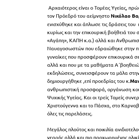
Αρχαιότερος είναι ο Τομέας Υγείας, πρ
τον Πρόεδρό του αείμνηστο
Νικόλαο
Βα
ενισχύθηκε και άπλωσε τις δράσεις του
κυρίως και την επικουρική βοήθειά του 
«Αγάπη», ΚΑΠΗ κ.α.) αλλά και Ανθρωπι
Ναυαγοσωστών που εδραιώθηκε στην πό
γυναίκες που προσφέρουν επικουρικά σε κ
αλλά και που με τα μαθήματα Α΄βοηθειών
εκδηλώσεις, συνεισφέρουν τα μάλα στην
δημιουργήθηκε ,επί προεδρίας του κ.
Μα
ανθρωπιστική προσφορά, οργάνωση κοιν
Ψυχικής Υγείας. Και οι τρείς Τομείς συ
Χριστούγεννα και το Πάσχα, στο Καρναβά
όλες τις παρελάσεις.
Μεγάλος πλούτος και ποικιλία ανιδιοτε
νεαρής αλλά και πιο προχωρημένης ηλικί