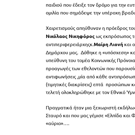
παιδιού που έδειξε τον δρόμο για την ευ
ομιλία που σημάδεψε την υπέροχη βραδυ
Χαιρετισμούς απηύθυναν η πρόεδρος του 
Νικόλαος
Νικηφόρος
ως εκπρόσωπος το
αντιπεριφερειάρχηςκ.
Μαίρη Λιονή
και ο
Δημάρχου μας. Δόθηκε η «υπόσχεση» και
υπεύθυνη του τομέα Κοινωνικής Πρόνοια
προαγωγές των εθελοντών που παρουσίαζ
αντιφωνήσεις ,μία από κάθε αντιπρόσωπ
(τιμητικές διακρίσεις) επτά προσώπων κ
τελετή ολοκληρώθηκε με τον Εθνικό Ύμν
Πραγματικά ήταν μια ξεχωριστή εκδήλωσ
Σταυρό και που μας γέμισε «Ελπίδα και 
«αύριο»….