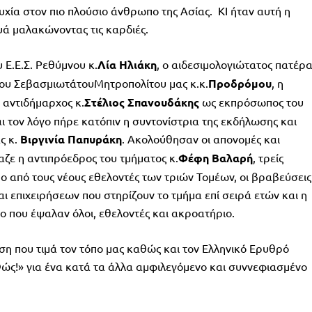
τυχία στον πιο πλούσιο άνθρωπο της Ασίας. ΚΙ ήταν αυτή η
ά μαλακώνοντας τις καρδιές.
Ε.Ε.Σ. Ρεθύμνου κ.
Λία
Ηλιάκη
, ο αιδεσιμολογιώτατος πατέρ
υ ΣεβασμιωτάτουΜητροπολίτου μας κ.κ.
Προδρόμου
, η
 αντιδήμαρχος κ.
Στέλιος
Σπανουδάκης
ως εκπρόσωπος του
 τον λόγο πήρε κατόπιν η συντονίστρια της εκδήλωσης και
ς κ.
Βιργινία
Παπυράκη
. Ακολούθησαν οι απονομές και
ε η αντιπρόεδρος του τμήματος κ.
Φέφη
Βαλαρή
, τρείς
ο από τους νέους εθελοντές των τριών Τομέων, οι βραβεύσεις
αι επιχειρήσεων που στηρίζουν το τμήμα επί σειρά ετών και η
ο που έψαλαν όλοι, εθελοντές και ακροατήριο.
η που τιμά τον τόπο μας καθώς και τον Ελληνικό Ερυθρό
Φώς!» για ένα κατά τα άλλα αμφιλεγόμενο και συννεφιασμένο