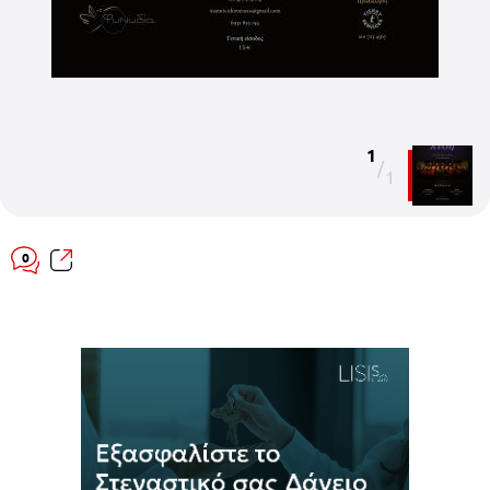
1
/
1
0