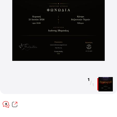
1
/
1
0