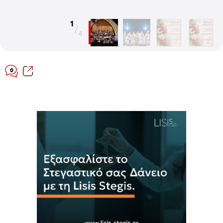
1
/
4
0