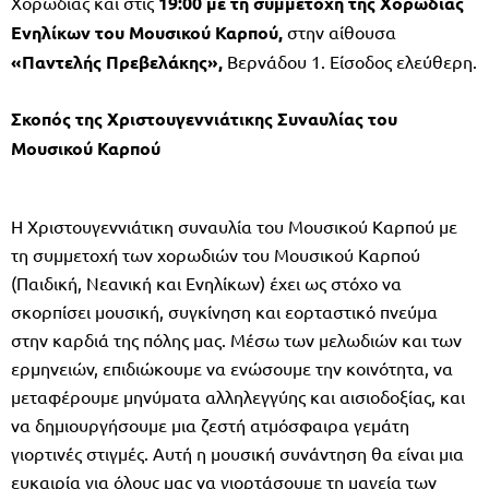
Χορωδίας και στις
19:00 με τη συμμετοχή της Χορωδίας
Ενηλίκων του Μουσικού Καρπού,
στην αίθουσα
«Παντελής Πρεβελάκης»
,
Βερνάδου 1. Είσοδος ελεύθερη.
Σκοπός της Χριστουγεννιάτικης Συναυλίας του
Μουσικού Καρπού
Η Χριστουγεννιάτικη συναυλία του Μουσικού Καρπού με
τη συμμετοχή των χορωδιών του Μουσικού Καρπού
(Παιδική, Νεανική και Ενηλίκων) έχει ως στόχο να
σκορπίσει μουσική, συγκίνηση και εορταστικό πνεύμα
στην καρδιά της πόλης μας. Μέσω των μελωδιών και των
ερμηνειών, επιδιώκουμε να ενώσουμε την κοινότητα, να
μεταφέρουμε μηνύματα αλληλεγγύης και αισιοδοξίας, και
να δημιουργήσουμε μια ζεστή ατμόσφαιρα γεμάτη
γιορτινές στιγμές. Αυτή η μουσική συνάντηση θα είναι μια
ευκαιρία για όλους μας να γιορτάσουμε τη μαγεία των