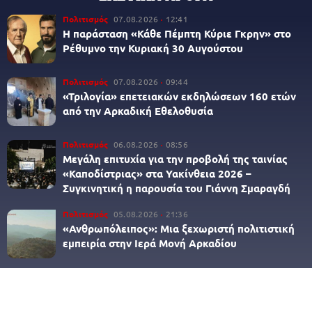
Πολιτισμός
07.08.2026
12:41
Η παράσταση «Κάθε Πέμπτη Κύριε Γκρην» στο
Ρέθυμνο την Κυριακή 30 Αυγούστου
Πολιτισμός
07.08.2026
09:44
«Τριλογία» επετειακών εκδηλώσεων 160 ετών
από την Αρκαδική Εθελοθυσία
Πολιτισμός
06.08.2026
08:56
Μεγάλη επιτυχία για την προβολή της ταινίας
«Καποδίστριας» στα Υακίνθεια 2026 –
Συγκινητική η παρουσία του Γιάννη Σμαραγδή
Πολιτισμός
05.08.2026
21:36
«Ανθρωπόλειπος»: Μια ξεχωριστή πολιτιστική
εμπειρία στην Ιερά Μονή Αρκαδίου