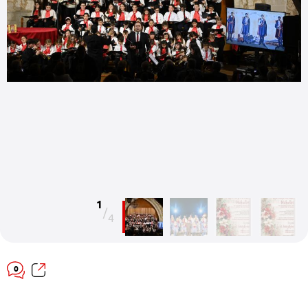
1
/
4
0