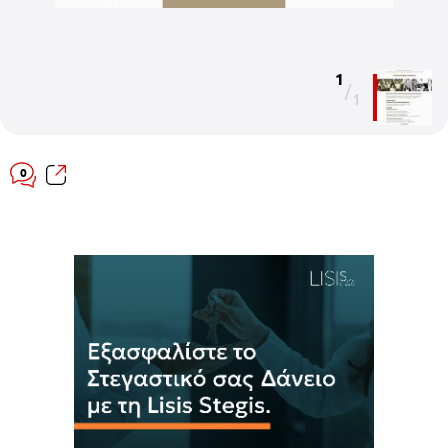
1
/
1
0