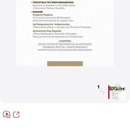
1
/
1
0