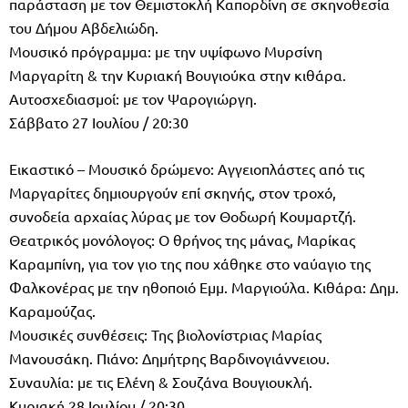
παράσταση με τον Θεμιστοκλή Καπορδίνη σε σκηνοθεσία
του Δήμου Αβδελιώδη.
Μουσικό πρόγραμμα: με την υψίφωνο Μυρσίνη
Μαργαρίτη & την Κυριακή Βουγιούκα στην κιθάρα.
Αυτοσχεδιασμοί: με τον Ψαρογιώργη.
Σάββατο 27 Ιουλίου / 20:30
Εικαστικό – Μουσικό δρώμενο: Αγγειοπλάστες από τις
Μαργαρίτες δημιουργούν επί σκηνής, στον τροχό,
συνοδεία αρχαίας λύρας με τον Θοδωρή Κουμαρτζή.
Θεατρικός μονόλογος: Ο θρήνος της μάνας, Μαρίκας
Καραμπίνη, για τον γιο της που χάθηκε στο ναύαγιο της
Φαλκονέρας με την ηθοποιό Εμμ. Μαργιούλα. Κιθάρα: Δημ.
Καραμούζας.
Μουσικές συνθέσεις: Της βιολονίστριας Μαρίας
Μανουσάκη. Πιάνο: Δημήτρης Βαρδινογιάννειου.
Συναυλία: με τις Ελένη & Σουζάνα Βουγιουκλή.
Κυριακή 28 Ιουλίου / 20:30