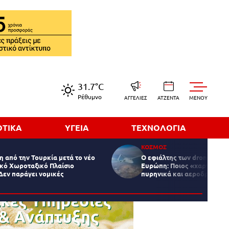
31.7°C
Ρέθυμνο
ΑΓΓΕΛΙΕΣ
ΑΤΖΕΝΤΑ
MENOY
ΟΤΙΚΑ
ΥΓΕΙΑ
ΤΕΧΝΟΛΟΓΙΑ
ΚΟΣΜΟΣ
 από την Τουρκία μετά το νέο
Ο εφιάλτης των drones πάν
ικό Χωροταξικό Πλαίσιο
Ευρώπη: Ποιος «χαρτογραφ
Δεν παράγει νομικές
πυρηνικά και αεροδρόμια