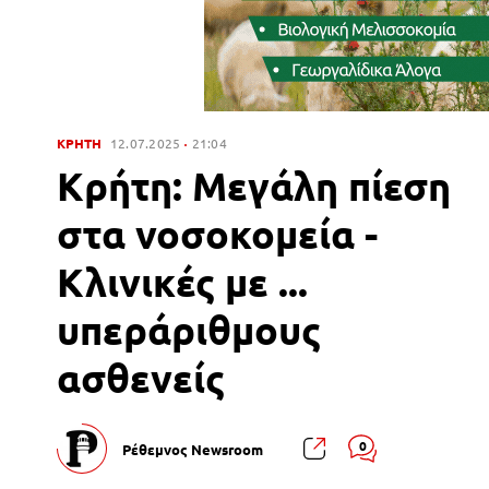
ΚΡΗΤΗ
12.07.2025
21:04
Κρήτη: Μεγάλη πίεση
στα νοσοκομεία -
Κλινικές με ...
υπεράριθμους
ασθενείς
0
Ρέθεμνος Newsroom