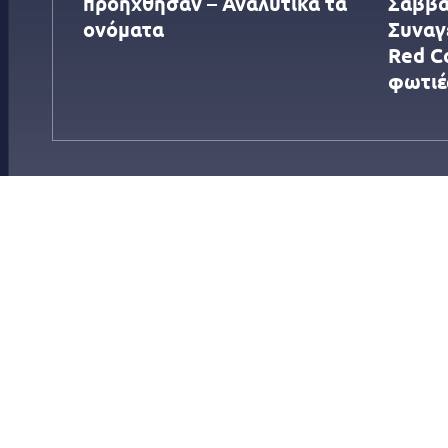
προήχθησαν – Αναλυτικά τα
Σαββα
ονόματα
Συναγ
Red C
φωτιέ