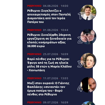
ΡΕΘΥΜΝΟ
04.08.2026
14:00
Ρέθυμνο: Συγκλονίζει ο
αποχαιρετισμός στον Παντελή
Διαμαντάκη από τον Ιερέα
Πατέρα του
ΡΕΘΥΜΝΟ
01.08.2026
10:44
Ρέθυμνο: Συνελήφθη 24χρονη
εργαζόμενη σε ξενοδοχείο για
κλοπές κοσμημάτων αξίας
38.000 ευρώ
ΡΕΘΥΜΝΟ
25.07.2026
16:09
Βαρύ πένθος για το Ρέθυμνο:
Έφυγε από τη ζωή σε ηλικία
μόλις 58 ετών η Μαρία Κλάδου
- Χανιωτάκη
ΡΕΘΥΜΝΟ
11.07.2026
13:05
Μαζί στον ουρανό: Ο Γιάννης
Βασιλάκης «συναντά» τον
ήρωα πατέρα του - Βαρύ
πένθος στο Ρέθυμνο
ΡΕΘΥΜΝΟ
09.07.2026
16:09