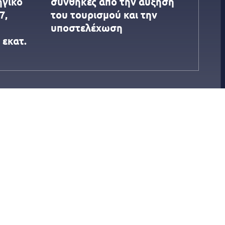
ηγικό
συνθήκες από την αύξηση
7,
του τουρισμού και την
υποστελέχωση
 εκατ.