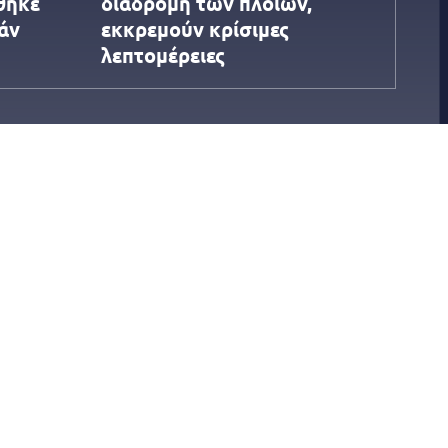
θηκε
διαδρομή των πλοίων,
ράν
εκκρεμούν κρίσιμες
λεπτομέρειες