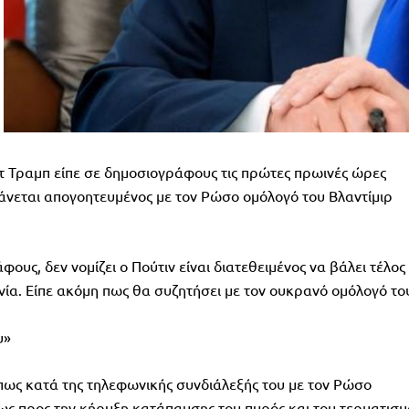
 Τραμπ είπε σε δημοσιογράφους τις πρώτες πρωινές ώρες
άνεται απογοητευμένος με τον Ρώσο ομόλογό του Βλαντίμιρ
υς, δεν νομίζει ο Πούτιν είναι διατεθειμένος να βάλει τέλος
νία. Είπε ακόμη πως θα συζητήσει με τον ουκρανό ομόλογό το
υ»
ως κατά της τηλεφωνικής συνδιάλεξής του με τον Ρώσο
ως προς την κήρυξη κατάπαυσης του πυρός και του τερματισ