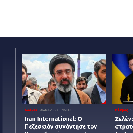
Κόσμος
06.08.2026
15:43
Κόσμος
0
Iran International: Ο
Ζελέν
Πεζεσκιάν συνάντησε τον
στρατ