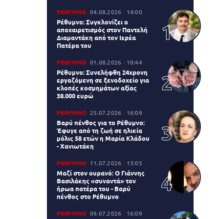
ΡΕΘΥΜΝΟ
04.08.2026
14:00
Ρέθυμνο: Συγκλονίζει ο
αποχαιρετισμός στον Παντελή
Διαμαντάκη από τον Ιερέα
Πατέρα του
ΡΕΘΥΜΝΟ
01.08.2026
10:44
Ρέθυμνο: Συνελήφθη 24χρονη
εργαζόμενη σε ξενοδοχείο για
κλοπές κοσμημάτων αξίας
38.000 ευρώ
ΡΕΘΥΜΝΟ
25.07.2026
16:09
Βαρύ πένθος για το Ρέθυμνο:
Έφυγε από τη ζωή σε ηλικία
μόλις 58 ετών η Μαρία Κλάδου
- Χανιωτάκη
ΡΕΘΥΜΝΟ
11.07.2026
13:05
Μαζί στον ουρανό: Ο Γιάννης
Βασιλάκης «συναντά» τον
ήρωα πατέρα του - Βαρύ
πένθος στο Ρέθυμνο
ΡΕΘΥΜΝΟ
09.07.2026
16:09