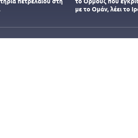
στήρια πετρελαίου στη
το Ορμούζ που εγκρί
α
με το Ομάν, λέει το Ι