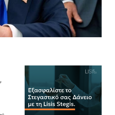
υ
μού