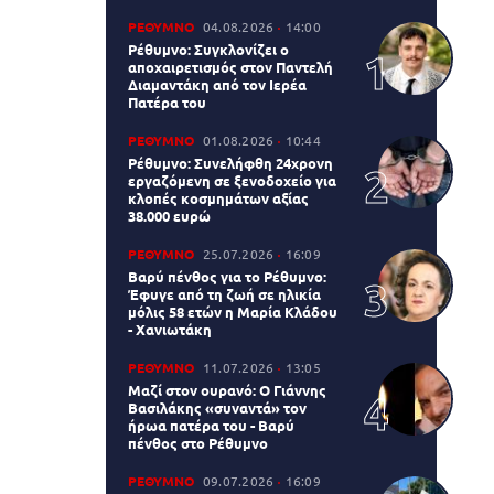
ΡΕΘΥΜΝΟ
04.08.2026
14:00
Ρέθυμνο: Συγκλονίζει ο
αποχαιρετισμός στον Παντελή
Διαμαντάκη από τον Ιερέα
Πατέρα του
ΡΕΘΥΜΝΟ
01.08.2026
10:44
Ρέθυμνο: Συνελήφθη 24χρονη
εργαζόμενη σε ξενοδοχείο για
κλοπές κοσμημάτων αξίας
38.000 ευρώ
ΡΕΘΥΜΝΟ
25.07.2026
16:09
Βαρύ πένθος για το Ρέθυμνο:
Έφυγε από τη ζωή σε ηλικία
μόλις 58 ετών η Μαρία Κλάδου
- Χανιωτάκη
ΡΕΘΥΜΝΟ
11.07.2026
13:05
Μαζί στον ουρανό: Ο Γιάννης
Βασιλάκης «συναντά» τον
ήρωα πατέρα του - Βαρύ
πένθος στο Ρέθυμνο
ΡΕΘΥΜΝΟ
09.07.2026
16:09