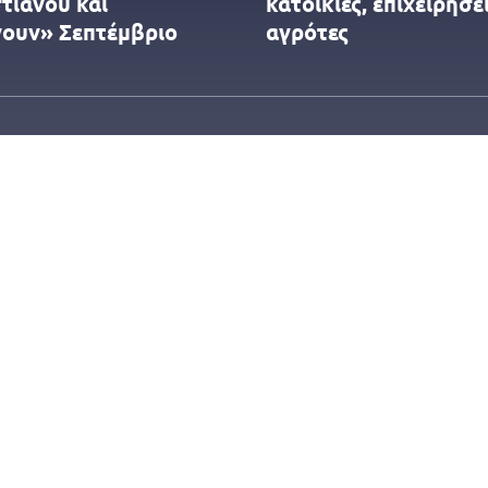
τιανού και
κατοικίες, επιχειρήσει
νουν» Σεπτέμβριο
αγρότες