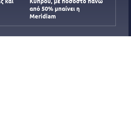
ς και
Κύπρου, με ποσοστό πάνω
από 50% μπαίνει η
Meridiam