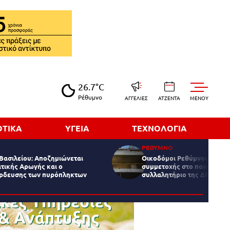
26.7°C
Ρέθυμνο
ΑΓΓΕΛΙΕΣ
ΑΤΖΕΝΤΑ
MENOY
ΟΤΙΚΑ
ΥΓΕΙΑ
ΤΕΧΝΟΛΟΓΙΑ
ΡΕΘΥΜΝΟ
Βασιλείου: Αποζημιώνεται
Οικοδόμοι Ρεθύμνου: Κάλε
τικής Αρωγής και ο
συμμετοχής στο πανελλαδι
άρδευσης των πυρόπληκτων
συλλαλητήριο της ΔΕΘ