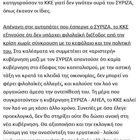
κατηγορούσαν το ΚΚΕ γιατί δεν γινόταν ουρά του ΣΥΡΙΖΑ,
όπως έκαναν οι ίδιες.
Απέναντι στις αυταπάτες που έσπερνε ο ΣΥΡΙΖΑ, το ΚΚΕ
εξηγούσε ότι δεν υπάρχει φιλολαϊκή διέξοδος από την
κρίση χωρίς σύγκρουση με το κεφάλαιο και την πολιτική
του.
Στα καλέσματα να συμμετέχει σε «αριστερή»
κυβέρνηση μαζί με τον ΣΥΡΙΖΑ απαντούσε ότι καμία
κυβέρνηση στο έδαφος του καπιταλισμού, με την αστική
τάξη να κρατά τα κλειδιά της οικονομίας, δεν μπορεί να
φέρει φιλολαϊκές αλλαγές, και καλούσε τον λαό να
οργανώσει άμεσα την αντεπίθεσή του. Τη μέρα που
συγκροτούνταν η κυβέρνηση ΣΥΡΙΖΑ - ΑΝΕΛ, το ΚΚΕ καλεί
τον λαό να μη χάσει άλλο χρόνο. Συνεπές με όσα έλεγε
προεκλογικά, δεν θα στηρίξει ούτε θα δώσει ανοχή στη
νέα κυβέρνηση. Θα αξιοποιήσει και την εκλογική του
δύναμη για την ανασύνταξη του εργατικού - λαϊκού
κινήματος, για την ανάπτυξη της λαϊκής αλληλεγγύης, για