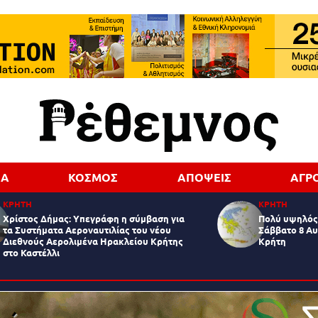
ΔΑ
ΚΟΣΜΟΣ
ΑΠΟΨΕΙΣ
ΑΓΡ
ΚΡΗΤΗ
ΚΡΗΤΗ
Χρίστος Δήμας: Υπεγράφη η σύμβαση για
Πολύ υψηλός 
Νίκος Θεοδωράκης
τα Συστήματα Αεροναυτιλίας του νέου
Σάββατο 8 Αυ
Διεθνούς Αερολιμένα Ηρακλείου Κρήτης
Κρήτη
στο Καστέλλι
Δημοσιογράφος – http://www.thrapsaniotis.gr