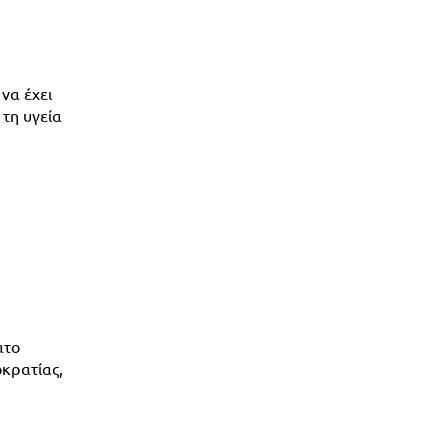
να έχει
 τη υγεία
ατο
οκρατίας,