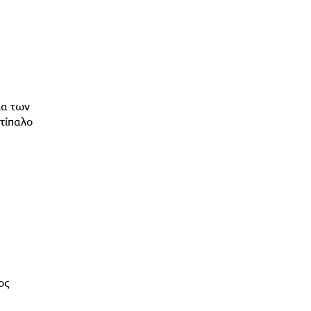
ια των
τίπαλο
ος