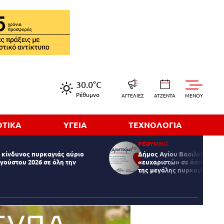
30.0°C
Ρέθυμνο
ΑΓΓΕΛΙΕΣ
ΑΤΖΕΝΤΑ
MENOY
ΟΤΙΚΑ
ΥΓΕΙΑ
ΤΕΧΝΟΛΟΓΙΑ
ΡΕΘΥΜΝΟ
κίνδυνος πυρκαγιάς αύριο
Δήμος Αγίου Βασιλείου: Δη
γούστου 2026 σε όλη την
«ευχαριστώ» σε όσους στήρ
της μεγάλης πυρκαγιάς