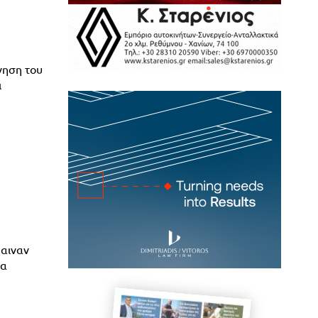
νηση του
ι
βαιναν
τα