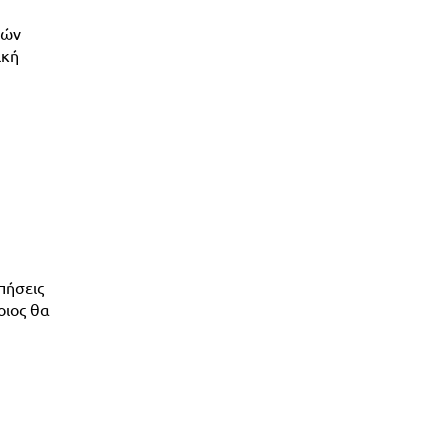
κών
ική
πήσεις
οιος θα