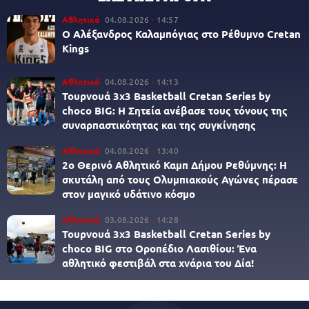
Αθλητικά
04.08.2026
14:57
Ο Αλέξανδρος Καλαμπόγιας στο Ρέθυμνο Cretan
Kings
Αθλητικά
04.08.2026
14:13
Τουρνουά 3x3 Βasketball Cretan Series by
choco BIG: Η Σητεία ανέβασε τους τόνους της
συναρπαστικότητας και της συγκίνησης
Αθλητικά
04.08.2026
13:40
2ο Θερινό Αθλητικό Καμπ Δήμου Ρεθύμνης: Η
σκυτάλη από τους Ολυμπιακούς Αγώνες πέρασε
στον μαγικό υδάτινο κόσμο
Αθλητικά
03.08.2026
14:28
Τουρνουά 3x3 Βasketball Cretan Series by
choco BIG στο Οροπέδιο Λασιθίου: Ένα
αθλητικό φεστιβάλ στα χνάρια του Δία!