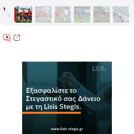
1
/
6
0