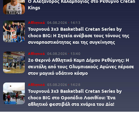
Ο Αλέξανδρος Καλαμπόγιας στο Ρέθυμνο Cretan
Kings
Αθλητικά
04.08.2026
14:13
Τουρνουά 3x3 Βasketball Cretan Series by
choco BIG: Η Σητεία ανέβασε τους τόνους της
συναρπαστικότητας και της συγκίνησης
Αθλητικά
04.08.2026
13:40
2ο Θερινό Αθλητικό Καμπ Δήμου Ρεθύμνης: Η
σκυτάλη από τους Ολυμπιακούς Αγώνες πέρασε
στον μαγικό υδάτινο κόσμο
Αθλητικά
03.08.2026
14:28
Τουρνουά 3x3 Βasketball Cretan Series by
choco BIG στο Οροπέδιο Λασιθίου: Ένα
αθλητικό φεστιβάλ στα χνάρια του Δία!