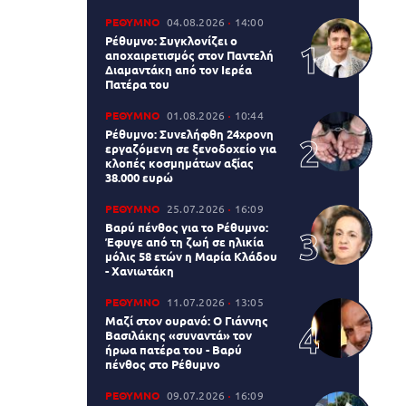
ΡΕΘΥΜΝΟ
04.08.2026
14:00
Ρέθυμνο: Συγκλονίζει ο
αποχαιρετισμός στον Παντελή
Διαμαντάκη από τον Ιερέα
Πατέρα του
ΡΕΘΥΜΝΟ
01.08.2026
10:44
Ρέθυμνο: Συνελήφθη 24χρονη
εργαζόμενη σε ξενοδοχείο για
κλοπές κοσμημάτων αξίας
38.000 ευρώ
ΡΕΘΥΜΝΟ
25.07.2026
16:09
Βαρύ πένθος για το Ρέθυμνο:
Έφυγε από τη ζωή σε ηλικία
μόλις 58 ετών η Μαρία Κλάδου
- Χανιωτάκη
ΡΕΘΥΜΝΟ
11.07.2026
13:05
Μαζί στον ουρανό: Ο Γιάννης
Βασιλάκης «συναντά» τον
ήρωα πατέρα του - Βαρύ
πένθος στο Ρέθυμνο
ΡΕΘΥΜΝΟ
09.07.2026
16:09