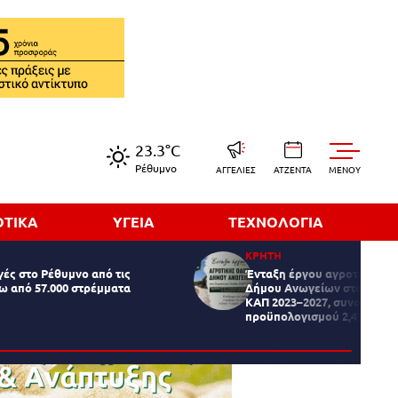
23.3°C
Ρέθυμνο
ΑΓΓΕΛΙΕΣ
ΑΤΖΕΝΤΑ
MENOY
ΟΤΙΚΑ
ΥΓΕΙΑ
ΤΕΧΝΟΛΟΓΙΑ
ΚΡΗΤΗ
ές στο Ρέθυμνο από τις
Ένταξη έργου αγροτικής οδ
ω από 57.000 στρέμματα
Δήμου Ανωγείων στο Στρατ
ΚΑΠ 2023–2027, συνολικού
προϋπολογισμού 2,47 εκατ.