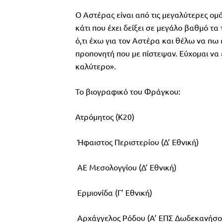
Ο Αστέρας είναι από τις μεγαλύτερες ομά
κάτι που έχει δείξει σε μεγάλο βαθμό τα
ό,τι έχω για τον Αστέρα και θέλω να πω
προπονητή που με πίστεψαν. Εύχομαι να 
καλύτερο».
Το βιογραφικό του Φράγκου:
Ατρόμητος (Κ20)
Ήφαιστος Περιστερίου (Δ’ Εθνική)
ΑΕ Μεσολογγίου (Δ’ Εθνική)
Ερμιονίδα (Γ’ Εθνική)
Αρχάγγελος Ρόδου (Α’ ΕΠΣ Δωδεκανήσο