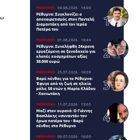
ΡΕΘΥΜΝΟ
04.08.2026
14:00
Ρέθυμνο: Συγκλονίζει ο
σω
αποχαιρετισμός στον Παντελή
Διαμαντάκη από τον Ιερέα
Πατέρα του
ΡΕΘΥΜΝΟ
01.08.2026
10:44
Ρέθυμνο: Συνελήφθη 24χρονη
εργαζόμενη σε ξενοδοχείο για
κλοπές κοσμημάτων αξίας
38.000 ευρώ
ΡΕΘΥΜΝΟ
25.07.2026
16:09
Βαρύ πένθος για το Ρέθυμνο:
Έφυγε από τη ζωή σε ηλικία
μόλις 58 ετών η Μαρία Κλάδου
- Χανιωτάκη
ΡΕΘΥΜΝΟ
11.07.2026
13:05
Μαζί στον ουρανό: Ο Γιάννης
Βασιλάκης «συναντά» τον
ήρωα πατέρα του - Βαρύ
πένθος στο Ρέθυμνο
ΡΕΘΥΜΝΟ
09.07.2026
16:09