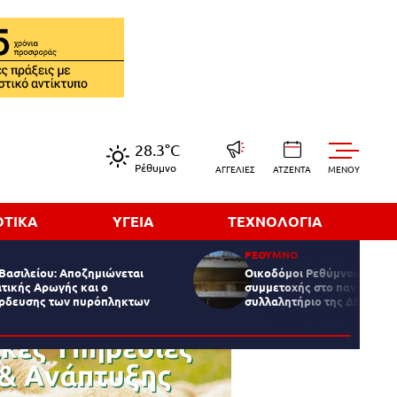
28.3°C
Ρέθυμνο
ΑΓΓΕΛΙΕΣ
ΑΤΖΕΝΤΑ
MENOY
ΟΤΙΚΑ
ΥΓΕΙΑ
ΤΕΧΝΟΛΟΓΙΑ
ΡΕΘΥΜΝΟ
Βασιλείου: Αποζημιώνεται
Οικοδόμοι Ρεθύμνου: Κάλε
τικής Αρωγής και ο
συμμετοχής στο πανελλαδι
άρδευσης των πυρόπληκτων
συλλαλητήριο της ΔΕΘ