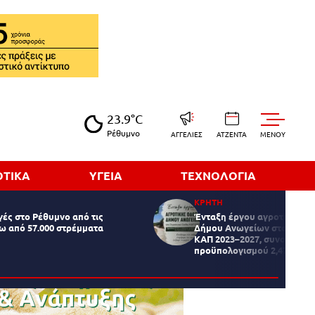
23.9°C
Ρέθυμνο
ΑΓΓΕΛΙΕΣ
ΑΤΖΕΝΤΑ
MENOY
ΟΤΙΚΑ
ΥΓΕΙΑ
ΤΕΧΝΟΛΟΓΙΑ
ΚΡΗΤΗ
ές στο Ρέθυμνο από τις
Ένταξη έργου αγροτικής οδ
ω από 57.000 στρέμματα
Δήμου Ανωγείων στο Στρατ
ΚΑΠ 2023–2027, συνολικού
προϋπολογισμού 2,47 εκατ.