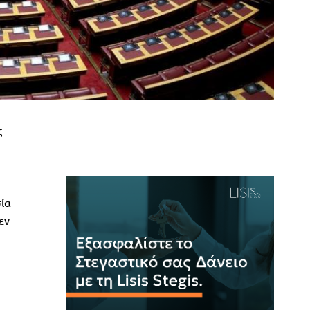
ς
σία
εν