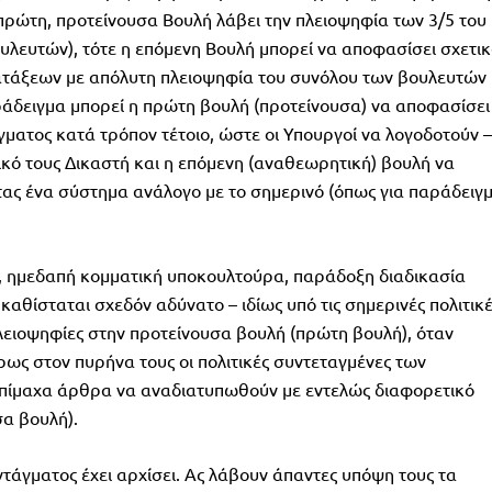
ρώτη, προτείνουσα Βουλή λάβει την πλειοψηφία των 3/5 του
λευτών), τότε η επόμενη Βουλή μπορεί να αποφασίσει σχετι
τάξεων με απόλυτη πλειοψηφία του συνόλου των βουλευτών
αράδειγμα μπορεί η πρώτη βουλή (προτείνουσα) να αποφασίσει
ματος κατά τρόπον τέτοιο, ώστε οι Υπουργοί να λογοδοτούν –
κό τους Δικαστή και η επόμενη (αναθεωρητική) βουλή να
τας ένα σύστημα ανάλογο με το σημερινό (όπως για παράδειγ
, ημεδαπή κομματική υποκουλτούρα, παράδοξη διαδικασία
θίσταται σχεδόν αδύνατο – ιδίως υπό τις σημερινές πολιτικ
λειοψηφίες στην προτείνουσα βουλή (πρώτη βουλή), όταν
ως στον πυρήνα τους οι πολιτικές συντεταγμένες των
πίμαχα άρθρα να αναδιατυπωθούν με εντελώς διαφορετικό
α βουλή).
τάγματος έχει αρχίσει. Ας λάβουν άπαντες υπόψη τους τα