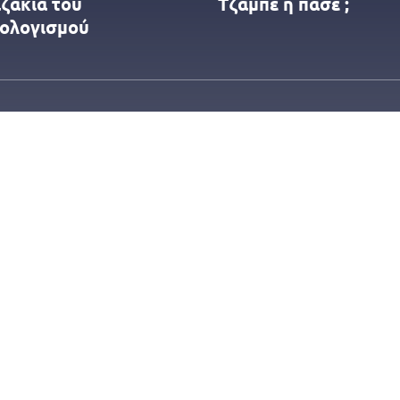
αζάκια του
Τζαμπέ ή πασέ ;
ολογισμού