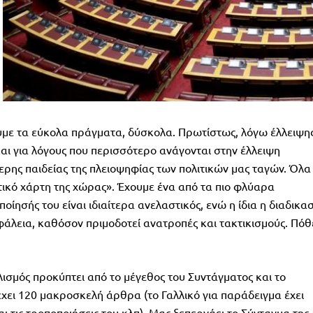
υμε τα εύκολα πράγματα, δύσκολα. Πρωτίστως, λόγω έλλειψη
αι για λόγους που περισσότερο ανάγονται στην έλλειψη
τερης παιδείας της πλειοψηφίας των πολιτικών μας ταγών. Όλα
ικό χάρτη της χώρας». Έχουμε ένα από τα πιο φλύαρα
ίησής του είναι ιδιαίτερα ανελαστικός, ενώ η ίδια η διαδικα
άλεια, καθόσον πριμοδοτεί ανατροπές και τακτικισμούς. Πόθ
σμός προκύπτει από το μέγεθος του Συντάγματος και το
έχει 120 μακροσκελή άρθρα (το Γαλλικό για παράδειγμα έχει
αι τις τροποποιήσεις του κλπ). Μας ξεπερνάει το Σύνταγμα της