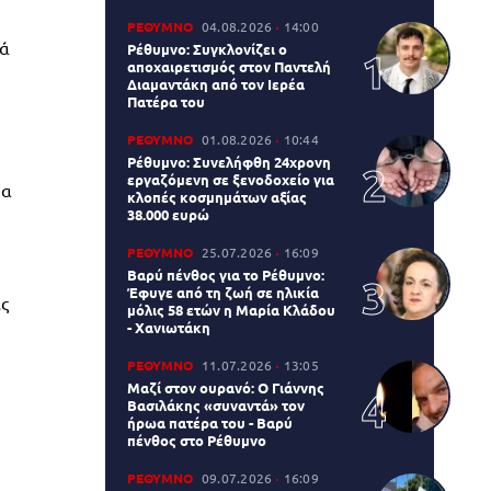
ΡΕΘΥΜΝΟ
04.08.2026
14:00
κά
Ρέθυμνο: Συγκλονίζει ο
αποχαιρετισμός στον Παντελή
Διαμαντάκη από τον Ιερέα
Πατέρα του
ΡΕΘΥΜΝΟ
01.08.2026
10:44
Ρέθυμνο: Συνελήφθη 24χρονη
εργαζόμενη σε ξενοδοχείο για
μα
κλοπές κοσμημάτων αξίας
38.000 ευρώ
ΡΕΘΥΜΝΟ
25.07.2026
16:09
Βαρύ πένθος για το Ρέθυμνο:
Έφυγε από τη ζωή σε ηλικία
ές
μόλις 58 ετών η Μαρία Κλάδου
- Χανιωτάκη
ΡΕΘΥΜΝΟ
11.07.2026
13:05
Μαζί στον ουρανό: Ο Γιάννης
Βασιλάκης «συναντά» τον
ήρωα πατέρα του - Βαρύ
πένθος στο Ρέθυμνο
ΡΕΘΥΜΝΟ
09.07.2026
16:09