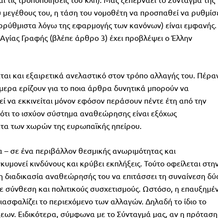
υ μεγέθους του, η τάση του νομοθέτη να προσπαθεί να ρυθμίσ
 αρρύθμιστα λόγω της εφαρμογής των κανόνων) είναι εμφανής.
Αγίας Γραφής (βλέπε άρθρο 3) έχει προβλέψει ο Έλλην
ται και εξαιρετικά ανελαστικό στον τρόπο αλλαγής του. Πέρα
ήμερα ερίζουν για το ποια άρθρα δυνητικά μπορούν να
εί να εκκινείται μόνον εφόσον περάσουν πέντε έτη από την
ο ότι το ισχύον σύστημα αναθεώρησης είναι εξόχως
τα των χωρών της ευρωπαϊκής ηπείρου.
ία – σε ένα περιβάλλον θεσμικής ανωριμότητας και
μονεί κινδύνους και κρύβει εκπλήξεις. Τούτο οφείλεται στη
 διαδικασία αναθεώρησής του να επιτάσσει τη συναίνεση δύ
 σύνθεση και πολιτικούς συσχετισμούς. Ωστόσο, η επαυξημέ
ασφαλίζει το περιεχόμενο των αλλαγών. Δηλαδή το ίδιο το
ων. Ειδικότερα, σύμφωνα με το Σύνταγμά μας, αν η πρόταση