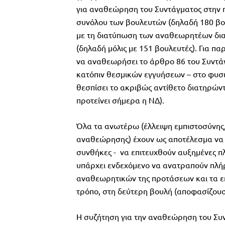
για αναθεώρηση του Συντάγματος στην π
συνόλου των βουλευτών (δηλαδή 180 βου
με τη διατύπωση των αναθεωρητέων δια
(δηλαδή μόλις με 151 βουλευτές). Για π
να αναθεωρήσει το άρθρο 86 του Συντάγ
κατόπιν θεσμικών εγγυήσεων – στο φυσι
θεσπίσει το ακριβώς αντίθετο διατηρών
προτείνει σήμερα η ΝΔ).
Όλα τα ανωτέρω (έλλειψη εμπιστοσύνης
αναθεώρησης) έχουν ως αποτέλεσμα να κα
συνθήκες - να επιτευχθούν αυξημένες π
υπάρχει ενδεχόμενο να ανατραπούν πλήρ
αναθεωρητικών της προτάσεων και τα ε
τρόπο, στη δεύτερη βουλή (αποφασίζουσ
Η συζήτηση για την αναθεώρηση του Συν