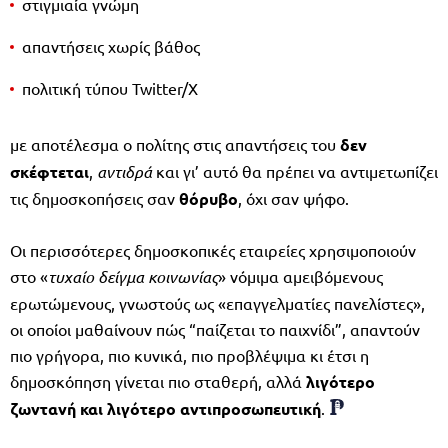
στιγμιαία γνώμη
απαντήσεις χωρίς βάθος
πολιτική τύπου Twitter/X
με αποτέλεσμα ο πολίτης στις απαντήσεις του
δεν
σκέφτεται
,
αντιδρά
και γι’ αυτό θα πρέπει να αντιμετωπίζει
τις δημοσκοπήσεις σαν
θόρυβο
, όχι σαν ψήφο.
Οι περισσότερες δημοσκοπικές εταιρείες χρησιμοποιούν
στο «
τυχαίο δείγμα κοινωνίας
» νόμιμα αμειβόμενους
ερωτώμενους, γνωστούς ως «επαγγελματίες πανελίστες»,
οι οποίοι μαθαίνουν πώς “παίζεται το παιχνίδι”, απαντούν
πιο γρήγορα, πιο κυνικά, πιο προβλέψιμα κι έτσι η
δημοσκόπηση γίνεται πιο σταθερή, αλλά
λιγότερο
ζωντανή και λιγότερο αντιπροσωπευτική
.