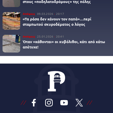
στους «ποδηλατοδρόμους» της πόλης
Απόψεις
09.03.2026
20:17
«Τα ράσα δεν κάνουν τον παπά»…περί
σταμπωτού σκυροδέματος ο λόγος
Απόψεις
25.01.2026
20:41
Όταν «κάθονται» οι κυβόλιθοι, κάτι από κάτω
απέτυχε!