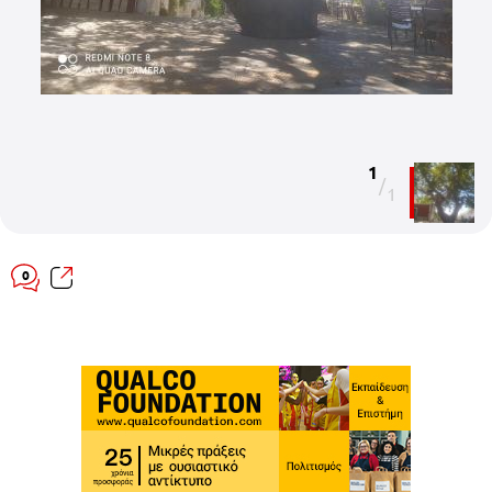
1
/
1
0