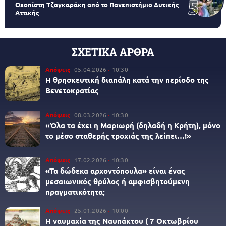
Θεοπίστη Τζαγκαράκη από το Πανεπιστήμιο Δυτικής
Αττικής
ΣΧΕΤΙΚΑ ΑΡΘΡΑ
Απόψεις
05.04.2026
10:30
Η θρησκευτική διαπάλη κατά την περίοδο της
Βενετοκρατίας
Απόψεις
08.03.2026
10:30
«Όλα τα έχει η Μαριωρή (δηλαδή η Κρήτη), μόνο
το μέσο σταθερής τροχιάς της λείπει…!»
Απόψεις
17.02.2026
10:30
«Τα δώδεκα αρχοντόπουλα» είναι ένας
μεσαιωνικός θρύλος ή αμφισβητούμενη
πραγματικότητα;
Απόψεις
25.01.2026
10:00
Η ναυμαχία της Ναυπάκτου ( 7 Οκτωβρίου