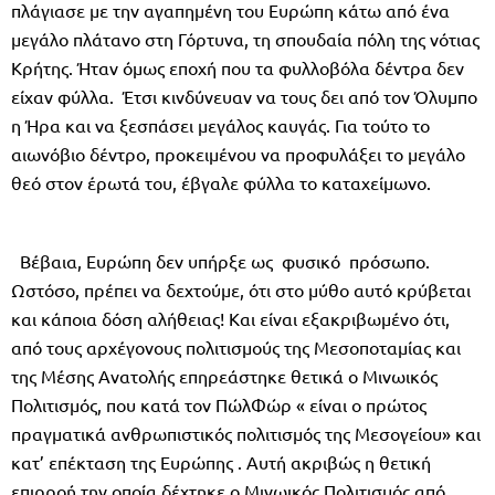
πλάγιασε με την αγαπημένη του Ευρώπη κάτω από ένα
μεγάλο πλάτανο στη Γόρτυνα, τη σπουδαία πόλη της νότιας
Κρήτης. Ήταν όμως εποχή που τα φυλλοβόλα δέντρα δεν
είχαν φύλλα. Έτσι κινδύνευαν να τους δει από τον Όλυμπο
η Ήρα και να ξεσπάσει μεγάλος καυγάς. Για τούτο το
αιωνόβιο δέντρο, προκειμένου να προφυλάξει το μεγάλο
θεό στον έρωτά του, έβγαλε φύλλα το καταχείμωνο.
Βέβαια, Ευρώπη δεν υπήρξε ως φυσικό πρόσωπο.
Ωστόσο, πρέπει να δεχτούμε, ότι στο μύθο αυτό κρύβεται
και κάποια δόση αλήθειας! Και είναι εξακριβωμένο ότι,
από τους αρχέγονους πολιτισμούς της Μεσοποταμίας και
της Μέσης Ανατολής επηρεάστηκε θετικά ο Μινωικός
Πολιτισμός, που κατά τον ΠώλΦώρ « είναι ο πρώτος
πραγματικά ανθρωπιστικός πολιτισμός της Μεσογείου» και
κατ’ επέκταση της Ευρώπης . Αυτή ακριβώς η θετική
επιρροή την οποία δέχτηκε ο Μινωικός Πολιτισμός από