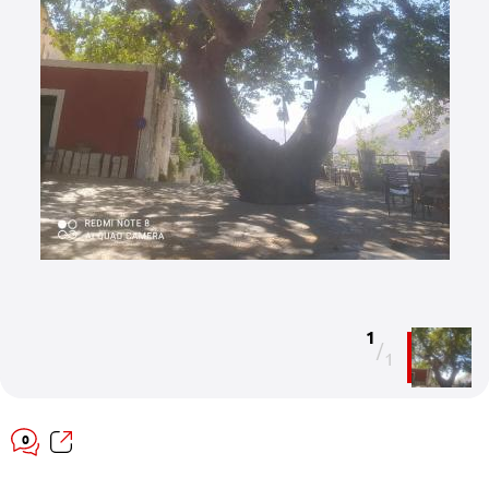
1
/
1
0