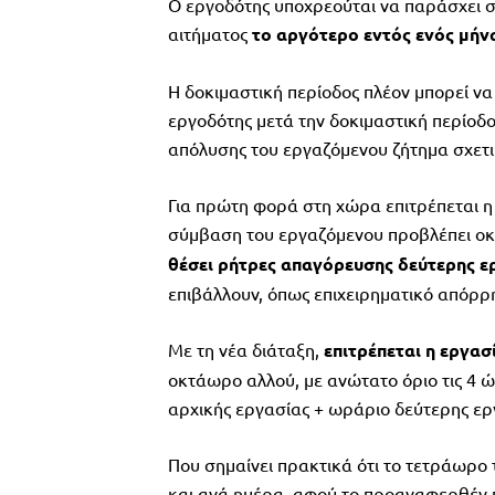
Ο εργοδότης υποχρεούται να παράσχει σ
αιτήματος
το αργότερο εντός ενός μήν
Η δοκιμαστική περίοδος πλέον μπορεί να
εργοδότης μετά την δοκιμαστική περίοδο
απόλυσης του εργαζόμενου ζήτημα σχετικ
Για πρώτη φορά στη χώρα επιτρέπεται η
σύμβαση του εργαζόμενου προβλέπει ο
θέσει ρήτρες απαγόρευσης δεύτερης ε
επιβάλλουν, όπως επιχειρηματικό απόρρη
Με τη νέα διάταξη,
επιτρέπεται η εργασ
οκτάωρο αλλού, με ανώτατο όριο τις 4 ώ
αρχικής εργασίας + ωράριο δεύτερης ερ
Που σημαίνει πρακτικά ότι το τετράωρο 
και ανά ημέρα, αφού το προαναφερθέν 