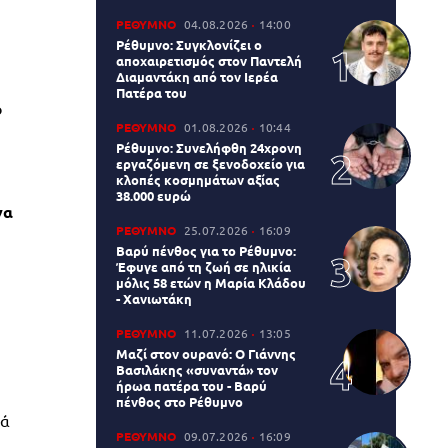
ΡΕΘΥΜΝΟ
04.08.2026
14:00
Ρέθυμνο: Συγκλονίζει ο
αποχαιρετισμός στον Παντελή
Διαμαντάκη από τον Ιερέα
Πατέρα του
ο
ΡΕΘΥΜΝΟ
01.08.2026
10:44
Ρέθυμνο: Συνελήφθη 24χρονη
εργαζόμενη σε ξενοδοχείο για
κλοπές κοσμημάτων αξίας
38.000 ευρώ
να
ΡΕΘΥΜΝΟ
25.07.2026
16:09
Βαρύ πένθος για το Ρέθυμνο:
Έφυγε από τη ζωή σε ηλικία
μόλις 58 ετών η Μαρία Κλάδου
- Χανιωτάκη
ΡΕΘΥΜΝΟ
11.07.2026
13:05
Μαζί στον ουρανό: Ο Γιάννης
Βασιλάκης «συναντά» τον
ήρωα πατέρα του - Βαρύ
πένθος στο Ρέθυμνο
ρά
ΡΕΘΥΜΝΟ
09.07.2026
16:09