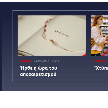
Απόψεις
23.01.2024
10:45
Απόψεις
Ήρθε η ώρα του
"Χτύπ
αποχαιρετισμού