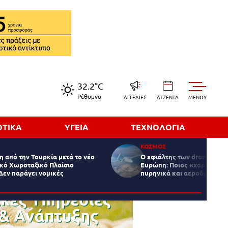
32.2°C
Ρέθυμνο
ΑΓΓΕΛΙΕΣ
ΑΤΖΕΝΤΑ
MENOY
ΟΤΙΚΑ
ΥΓΕΙΑ
ΤΕΧΝΟΛΟΓΙΑ
ΚΟΣΜΟΣ
 από την Τουρκία μετά το νέο
Ο εφιάλτης των drones πάν
ικό Χωροταξικό Πλαίσιο
Ευρώπη: Ποιος «χαρτογραφ
Δεν παράγει νομικές
πυρηνικά και αεροδρόμια