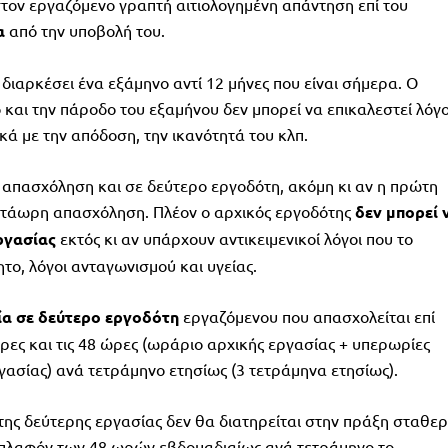
τον εργαζόμενο γραπτή αιτιολογημένη απάντηση επί του
α
από την υποβολή του.
 διαρκέσει ένα εξάμηνο αντί 12 μήνες που είναι σήμερα. Ο
 και την πάροδο του εξαμήνου δεν μπορεί να επικαλεστεί λόγ
ά με την απόδοση, την ικανότητά του κλπ.
 απασχόληση και σε δεύτερο εργοδότη, ακόμη κι αν η πρώτη
κτάωρη απασχόληση. Πλέον ο αρχικός εργοδότης
δεν μπορεί 
ργασίας
εκτός κι αν υπάρχουν αντικειμενικοί λόγοι που το
το, λόγοι ανταγωνισμού και υγείας.
ία σε δεύτερο εργοδότη
εργαζόμενου που απασχολείται επί
ρες και τις 48 ώρες (ωράριο αρχικής εργασίας + υπερωρίες
γασίας) ανά τετράμηνο ετησίως (3 τετράμηνα ετησίως).
της δεύτερης εργασίας δεν θα διατηρείται στην πράξη σταθε
πλαφόν των 48 ωρών εβδομαδιαίως ανά τετράμηνο το