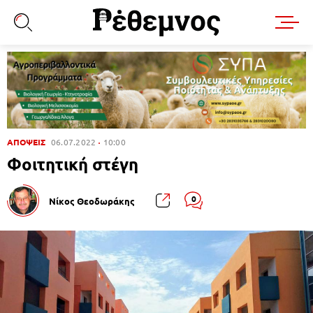
ΑΠΟΨΕΙΣ
06.07.2022
10:00
Φοιτητική στέγη
0
Νίκος Θεοδωράκης