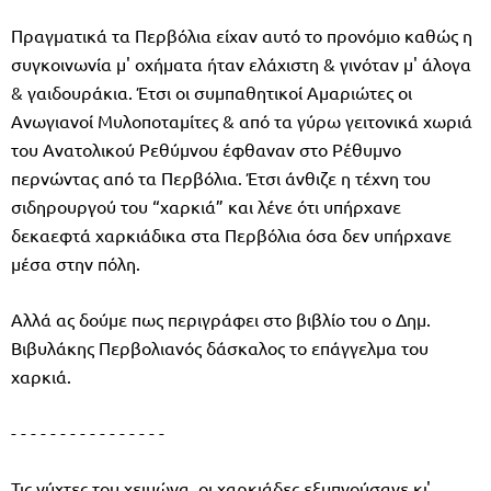
Πραγματικά τα Περβόλια είχαν αυτό το προνόμιο καθώς η
συγκοινωνία μ' οχήματα ήταν ελάχιστη & γινόταν μ' άλογα
& γαιδουράκια. Έτσι οι συμπαθητικοί Αμαριώτες οι
Ανωγιανοί Μυλοποταμίτες & από τα γύρω γειτονικά χωριά
του Ανατολικού Ρεθύμνου έφθαναν στο Ρέθυμνο
περνώντας από τα Περβόλια. Έτσι άνθιζε η τέχνη του
σιδηρουργού του “χαρκιά” και λένε ότι υπήρχανε
δεκαεφτά χαρκιάδικα στα Περβόλια όσα δεν υπήρχανε
μέσα στην πόλη.
Αλλά ας δούμε πως περιγράφει στο βιβλίο του ο Δημ.
Βιβυλάκης Περβολιανός δάσκαλος το επάγγελμα του
χαρκιά.
- - - - - - - - - - - - - - - -
Τις νύχτες του χειμώνα, οι χαρκιάδες εξυπνούσανε κι'