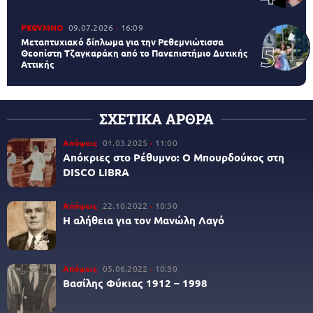
ΡΕΘΥΜΝΟ
09.07.2026
16:09
Μεταπτυχιακό δίπλωμα για την Ρεθεμνιώτισσα
Θεοπίστη Τζαγκαράκη από το Πανεπιστήμιο Δυτικής
Αττικής
ΣΧΕΤΙΚΑ ΑΡΘΡΑ
Απόψεις
01.03.2025
11:00
Απόκριες στο Ρέθυμνο: Ο Μπουρδούκος στη
DISCO LIBRA
Απόψεις
22.10.2022
10:30
Η αλήθεια για τον Μανώλη Λαγό
Απόψεις
05.06.2022
10:30
Βασίλης Φύκιας 1912 – 1998