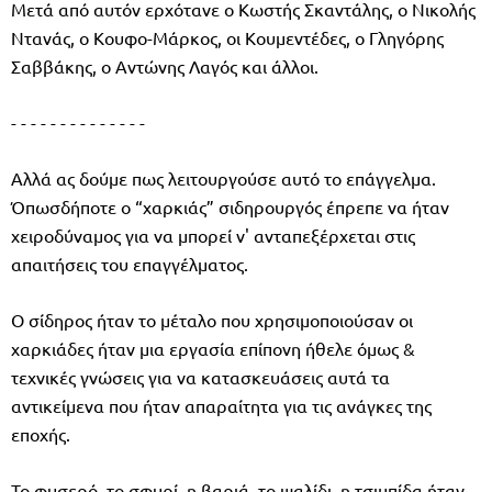
Μετά από αυτόν ερχότανε ο Κωστής Σκαντάλης, ο Νικολής
Ντανάς, ο Κουφο-Μάρκος, οι Κουμεντέδες, ο Γληγόρης
Σαββάκης, ο Αντώνης Λαγός και άλλοι.
- - - - - - - - - - - - - -
Αλλά ας δούμε πως λειτουργούσε αυτό το επάγγελμα.
Όπωσδήποτε ο “χαρκιάς” σιδηρουργός έπρεπε να ήταν
χειροδύναμος για να μπορεί ν' ανταπεξέρχεται στις
απαιτήσεις του επαγγέλματος.
Ο σίδηρος ήταν το μέταλο που χρησιμοποιούσαν οι
χαρκιάδες ήταν μια εργασία επίπονη ήθελε όμως &
τεχνικές γνώσεις για να κατασκευάσεις αυτά τα
αντικείμενα που ήταν απαραίτητα για τις ανάγκες της
εποχής.
Το φυσερό, το σφυρί, η βαριά, το ψαλίδι, η τσιμπίδα ήταν