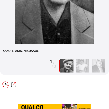
ΚΑΛΟΓΕΡΑΚΗΣ ΝΙΚΟΛΑΟΣ
Κ
1
/
3
0