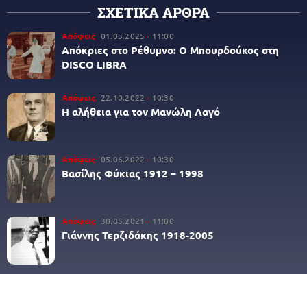
ΣΧΕΤΙΚΑ ΑΡΘΡΑ
Απόψεις
01.03.2025
11:00
Απόκριες στο Ρέθυμνο: Ο Μπουρδούκος στη
DISCO LIBRA
Απόψεις
22.10.2022
10:30
Η αλήθεια για τον Μανώλη Λαγό
Απόψεις
05.06.2022
10:30
Βασίλης Φύκιας 1912 – 1998
Απόψεις
30.05.2021
11:00
Γιάννης Τερζιδάκης 1918-2005