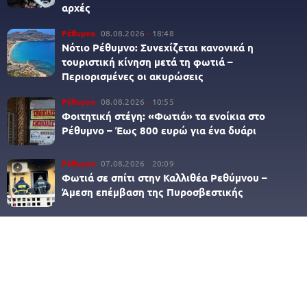
αρχές
Ρέθυμνο
08.08.2026
18:48
Νότιο Ρέθυμνο: Συνεχίζεται κανονικά η
τουριστική κίνηση μετά τη φωτιά –
Περιορισμένες οι ακυρώσεις
Ρέθυμνο
08.08.2026
10:55
Φοιτητική στέγη: «Φωτιά» τα ενοίκια στο
Ρέθυμνο – Έως 800 ευρώ για ένα δυάρι
Ρέθυμνο
07.08.2026
20:09
Φωτιά σε σπίτι στην Καλλιθέα Ρεθύμνου –
Άμεση επέμβαση της Πυροσβεστικής