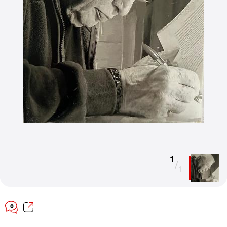
1
/
1
0