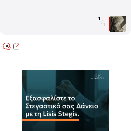
1
/
1
0