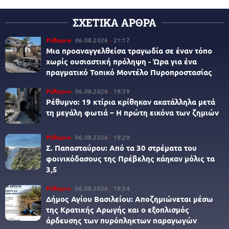
ΣΧΕΤΙΚΑ ΑΡΘΡΑ
Ρέθυμνο
06.08.2026
21:17
Μια προαναγγελθείσα τραγωδία σε έναν τόπο
χωρίς ουσιαστική πρόληψη - Ώρα για ένα
πραγματικό Τοπικό Μοντέλο Πυροπροστασίας
Ρέθυμνο
06.08.2026
19:39
Ρέθυμνο: 19 κτίρια κρίθηκαν ακατάλληλα μετά
τη μεγάλη φωτιά – Η πρώτη εικόνα των ζημιών
Ρέθυμνο
06.08.2026
19:29
Σ. Παπασταύρου: Από τα 30 στρέματα του
φοινικόδασους της Πρέβελης κάηκαν μόλις τα
3,5
Ρέθυμνο
06.08.2026
19:24
Δήμος Αγίου Βασιλείου: Αποζημιώνεται μέσω
της Κρατικής Αρωγής και ο εξοπλισμός
άρδευσης των πυρόπληκτων παραγωγών