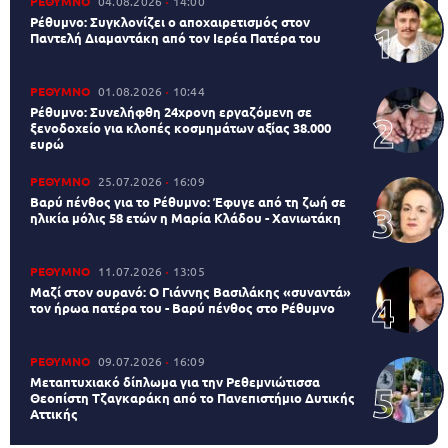
ΡΕΘΥΜΝΟ
04.08.2026
14:00
Ρέθυμνο: Συγκλονίζει ο αποχαιρετισμός στον
Παντελή Διαμαντάκη από τον Ιερέα Πατέρα του
ΡΕΘΥΜΝΟ
01.08.2026
10:44
Ρέθυμνο: Συνελήφθη 24χρονη εργαζόμενη σε
ξενοδοχείο για κλοπές κοσμημάτων αξίας 38.000
ευρώ
ΡΕΘΥΜΝΟ
25.07.2026
16:09
Βαρύ πένθος για το Ρέθυμνο: Έφυγε από τη ζωή σε
ηλικία μόλις 58 ετών η Μαρία Κλάδου - Χανιωτάκη
ΡΕΘΥΜΝΟ
11.07.2026
13:05
Μαζί στον ουρανό: Ο Γιάννης Βασιλάκης «συναντά»
τον ήρωα πατέρα του - Βαρύ πένθος στο Ρέθυμνο
ΡΕΘΥΜΝΟ
09.07.2026
16:09
Μεταπτυχιακό δίπλωμα για την Ρεθεμνιώτισσα
Θεοπίστη Τζαγκαράκη από το Πανεπιστήμιο Δυτικής
Αττικής