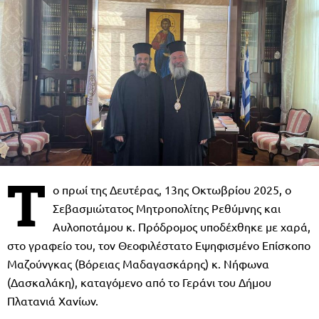
Τ
ο πρωί της Δευτέρας, 13ης Οκτωβρίου 2025, ο
Σεβασμιώτατος Μητροπολίτης Ρεθύμνης και
Αυλοποτάμου κ. Πρόδρομος υποδέχθηκε με χαρά,
στο γραφείο του, τον Θεοφιλέστατο Εψηφισμένο Επίσκοπο
Μαζούνγκας (Βόρειας Μαδαγασκάρης) κ. Νήφωνα
(Δασκαλάκη), καταγόμενο από το Γεράνι του Δήμου
Πλατανιά Χανίων.