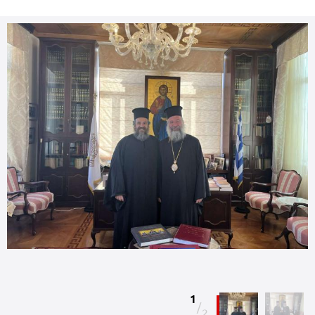
1
/
2