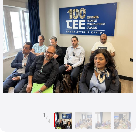
1
/
4