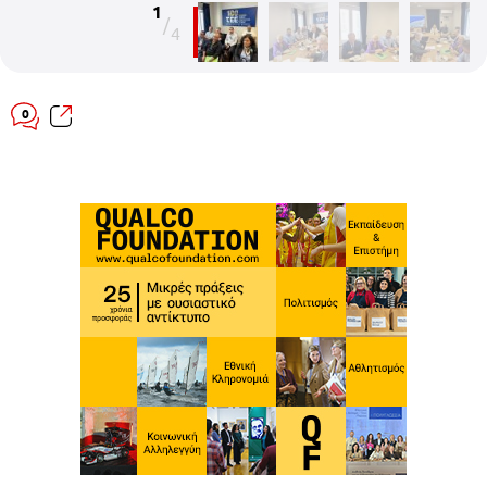
1
/
4
0