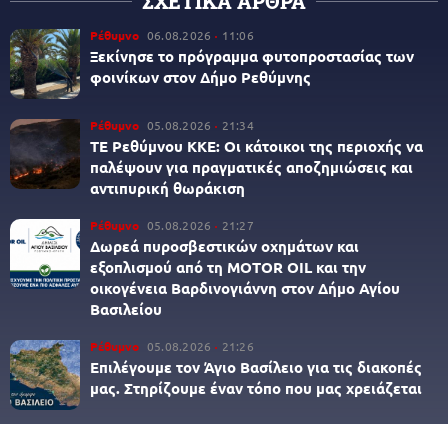
ΣΧΕΤΙΚΑ ΑΡΘΡΑ
Ρέθυμνο
06.08.2026
11:06
Ξεκίνησε το πρόγραμμα φυτοπροστασίας των
φοινίκων στον Δήμο Ρεθύμνης
Ρέθυμνο
05.08.2026
21:34
ΤΕ Ρεθύμνου ΚΚΕ: Οι κάτοικοι της περιοχής να
παλέψουν για πραγματικές αποζημιώσεις και
αντιπυρική θωράκιση
Ρέθυμνο
05.08.2026
21:27
Δωρεά πυροσβεστικών οχημάτων και
εξοπλισμού από τη MOTOR OIL και την
οικογένεια Βαρδινογιάννη στον Δήμο Αγίου
Βασιλείου
Ρέθυμνο
05.08.2026
21:26
Επιλέγουμε τον Άγιο Βασίλειο για τις διακοπές
μας. Στηρίζουμε έναν τόπο που μας χρειάζεται