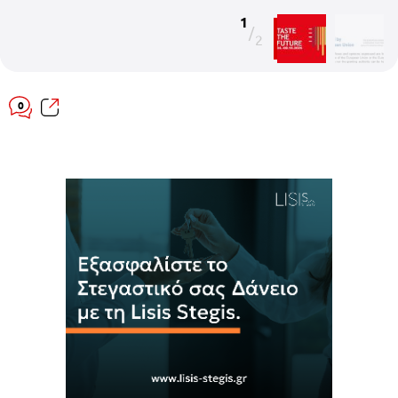
1
/
2
0