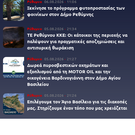
Ρέθυμνο
06.08.2026
11:06
Ξεκίνησε το πρόγραμμα φυτοπροστασίας των
φοινίκων στον Δήμο Ρεθύμνης
Ρέθυμνο
05.08.2026
21:34
ΤΕ Ρεθύμνου ΚΚΕ: Οι κάτοικοι της περιοχής να
παλέψουν για πραγματικές αποζημιώσεις και
αντιπυρική θωράκιση
Ρέθυμνο
05.08.2026
21:27
Δωρεά πυροσβεστικών οχημάτων και
εξοπλισμού από τη MOTOR OIL και την
οικογένεια Βαρδινογιάννη στον Δήμο Αγίου
Βασιλείου
Ρέθυμνο
05.08.2026
21:26
Επιλέγουμε τον Άγιο Βασίλειο για τις διακοπές
μας. Στηρίζουμε έναν τόπο που μας χρειάζεται