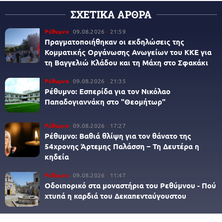
ΣΧΕΤΙΚΑ ΑΡΘΡΑ
Ρέθυμνο
09.08.2026
21:59
Πραγματοποιήθηκαν οι εκδηλώσεις της
Κομματικής Οργάνωσης Ανωγείων του ΚΚΕ για
τη Βαγγελιώ Κλάδου και τη Μάχη στο Σφακάκι
Ρέθυμνο
09.08.2026
21:35
Ρέθυμνο: Εσπερίδα για τον Νικόλαο
Παπαδογιαννάκη στο "Θεομήτωρ"
Ρέθυμνο
09.08.2026
17:27
Ρέθυμνο: Βαθιά θλίψη για τον θάνατο της
54χρονης Άρτεμης Παλάσση – Τη Δευτέρα η
κηδεία
Ρέθυμνο
09.08.2026
11:47
Οδοιπορικό στα μοναστήρια του Ρεθύμνου - Πού
χτυπά η καρδιά του Δεκαπενταύγουστου