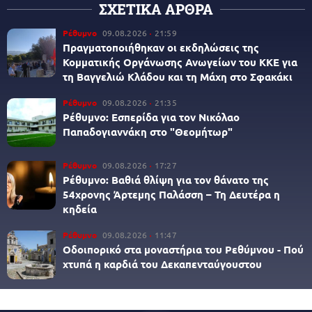
ΣΧΕΤΙΚΑ ΑΡΘΡΑ
Ρέθυμνο
09.08.2026
21:59
Πραγματοποιήθηκαν οι εκδηλώσεις της
Κομματικής Οργάνωσης Ανωγείων του ΚΚΕ για
τη Βαγγελιώ Κλάδου και τη Μάχη στο Σφακάκι
Ρέθυμνο
09.08.2026
21:35
Ρέθυμνο: Εσπερίδα για τον Νικόλαο
Παπαδογιαννάκη στο "Θεομήτωρ"
Ρέθυμνο
09.08.2026
17:27
Ρέθυμνο: Βαθιά θλίψη για τον θάνατο της
54χρονης Άρτεμης Παλάσση – Τη Δευτέρα η
κηδεία
Ρέθυμνο
09.08.2026
11:47
Οδοιπορικό στα μοναστήρια του Ρεθύμνου - Πού
χτυπά η καρδιά του Δεκαπενταύγουστου