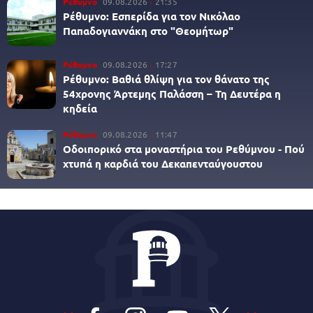
Ρέθυμνο
09.08.2026
21:35
Ρέθυμνο: Εσπερίδα για τον Νικόλαο
Παπαδογιαννάκη στο "Θεομήτωρ"
Ρέθυμνο
09.08.2026
17:27
Ρέθυμνο: Βαθιά θλίψη για τον θάνατο της
54χρονης Άρτεμης Παλάσση – Τη Δευτέρα η
κηδεία
Ρέθυμνο
09.08.2026
11:47
Οδοιπορικό στα μοναστήρια του Ρεθύμνου - Πού
χτυπά η καρδιά του Δεκαπενταύγουστου