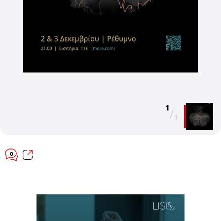
1
/
1
0