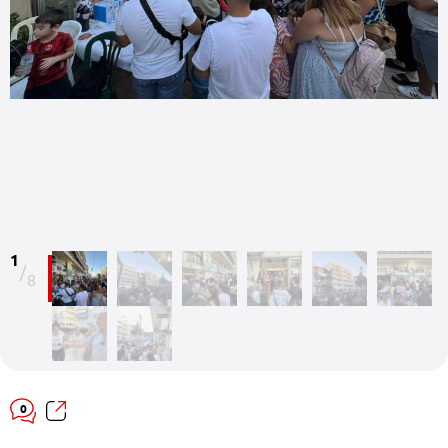
1
/
8
0