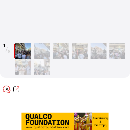
1
/
8
0