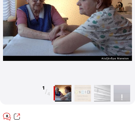
1
/
4
0