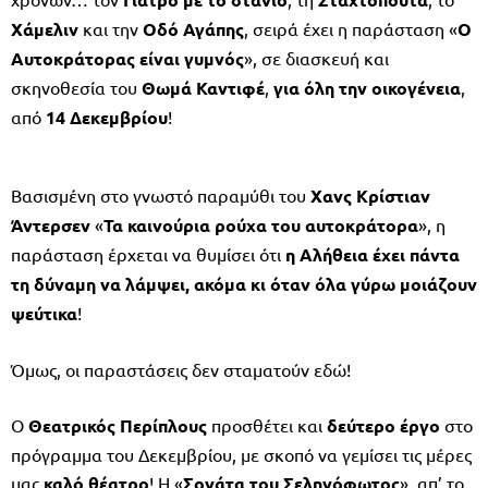
Χάμελιν
και την
Οδό
Αγάπης
, σειρά έχει η παράσταση «
Ο
Αυτοκράτορας είναι γυμνός
», σε διασκευή και
σκηνοθεσία του
Θωμά
Καντιφέ
,
για όλη την οικογένεια
,
από
14 Δεκεμβρίου
!
Βασισμένη στο γνωστό παραμύθι του
Χανς Κρίστιαν
Άντερσεν
«
Τα καινούρια ρούχα του αυτοκράτορα
», η
παράσταση έρχεται να θυμίσει ότι
η Αλήθεια έχει πάντα
τη δύναμη να λάμψει, ακόμα κι όταν όλα γύρω μοιάζουν
ψεύτικα
!
Όμως, οι παραστάσεις δεν σταματούν εδώ!
Ο
Θεατρικός
Περίπλους
προσθέτει και
δεύτερο έργο
στο
πρόγραμμα του Δεκεμβρίου, με σκοπό να γεμίσει τις μέρες
μας
καλό θέατρο
! Η «
Σονάτα του Σεληνόφωτος
», απ’ το