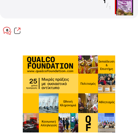
1
/
1
0