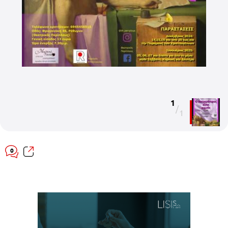
1
/
1
0