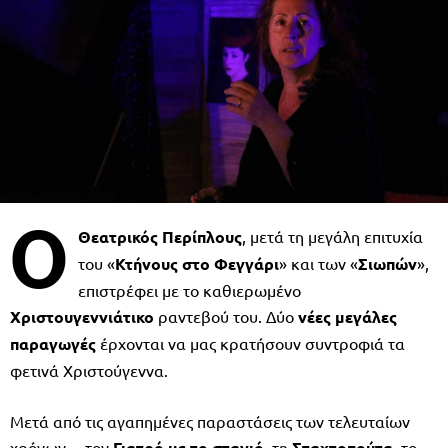
Ο
Θεατρικός
Περίπλους
, μετά τη μεγάλη επιτυχία
του «
Κτήνους στο Φεγγάρι
»
και των «
Σιωπών
»,
επιστρέφει με το καθιερωμένο
Χριστουγεννιάτικο
ραντεβού του. Δύο
νέες μεγάλες
παραγωγές
έρχονται να μας κρατήσουν συντροφιά τα
φετινά Χριστούγεννα.
Μετά από τις αγαπημένες παραστάσεις των τελευταίων
χρόνων… τον
Γιατρό με το στανιό
, τη
Σταχτοπούτα
, το