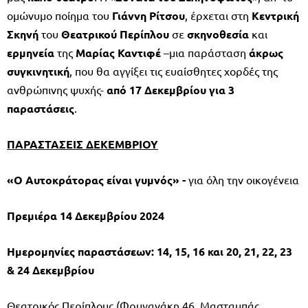
ομώνυμο ποίημα του
Γιάννη Ρίτσου
, έρχεται στη
Κεντρική
Σκηνή
του
Θεατρικού
Περίπλου
σε
σκηνοθεσία
και
ερμηνεία
της
Μαρίας Καντιφέ
–μια παράσταση
άκρως
συγκινητική
, που θα αγγίξει τις ευαίσθητες χορδές της
ανθρώπινης ψυχής-
από 17 Δεκεμβρίου για 3
παραστάσεις
.
ΠΑΡΑΣΤΑΣΕΙΣ ΔΕΚΕΜΒΡΙΟΥ
«Ο Αυτοκράτορας είναι γυμνός» -
για όλη την οικογένεια
Πρεμιέρα 14 Δεκεμβρίου 2024
Ημερομηνίες παραστάσεων: 14, 15, 16 και 20, 21, 22, 23
& 24 Δεκεμβρίου
Θεατρικός Περίπλους (Φρυγανάκη 46, Μασταμπάς