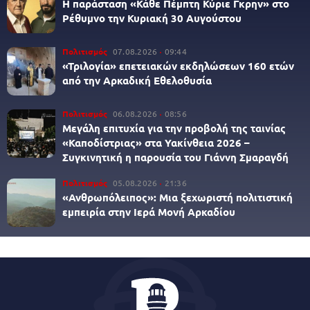
Η παράσταση «Κάθε Πέμπτη Κύριε Γκρην» στο
Ρέθυμνο την Κυριακή 30 Αυγούστου
Πολιτισμός
07.08.2026
09:44
«Τριλογία» επετειακών εκδηλώσεων 160 ετών
από την Αρκαδική Εθελοθυσία
Πολιτισμός
06.08.2026
08:56
Μεγάλη επιτυχία για την προβολή της ταινίας
«Καποδίστριας» στα Υακίνθεια 2026 –
Συγκινητική η παρουσία του Γιάννη Σμαραγδή
Πολιτισμός
05.08.2026
21:36
«Ανθρωπόλειπος»: Μια ξεχωριστή πολιτιστική
εμπειρία στην Ιερά Μονή Αρκαδίου