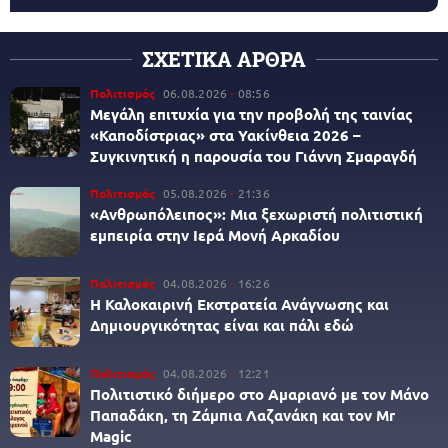
ΣΧΕΤΙΚΑ ΑΡΘΡΑ
Πολιτισμός
06.08.2026
08:56
Μεγάλη επιτυχία για την προβολή της ταινίας
«Καποδίστριας» στα Υακίνθεια 2026 –
Συγκινητική η παρουσία του Γιάννη Σμαραγδή
Πολιτισμός
05.08.2026
21:36
«Ανθρωπόλειπος»: Μια ξεχωριστή πολιτιστική
εμπειρία στην Ιερά Μονή Αρκαδίου
Πολιτισμός
04.08.2026
16:26
Η Καλοκαιρινή Εκστρατεία Ανάγνωσης και
Δημιουργικότητας είναι και πάλι εδώ
Πολιτισμός
04.08.2026
12:21
Πολιτιστικό διήμερο στο Αμαριανό με τον Μάνο
Παπαδάκη, τη Ζάμπια Λαζανάκη και τον Mr
Magic