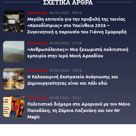
ΣΧΕΤΙΚΑ ΑΡΘΡΑ
Πολιτισμός
06.08.2026
08:56
Μεγάλη επιτυχία για την προβολή της ταινίας
«Καποδίστριας» στα Υακίνθεια 2026 –
Συγκινητική η παρουσία του Γιάννη Σμαραγδή
Πολιτισμός
05.08.2026
21:36
«Ανθρωπόλειπος»: Μια ξεχωριστή πολιτιστική
εμπειρία στην Ιερά Μονή Αρκαδίου
Πολιτισμός
04.08.2026
16:26
Η Καλοκαιρινή Εκστρατεία Ανάγνωσης και
Δημιουργικότητας είναι και πάλι εδώ
Πολιτισμός
04.08.2026
12:21
Πολιτιστικό διήμερο στο Αμαριανό με τον Μάνο
Παπαδάκη, τη Ζάμπια Λαζανάκη και τον Mr
Magic