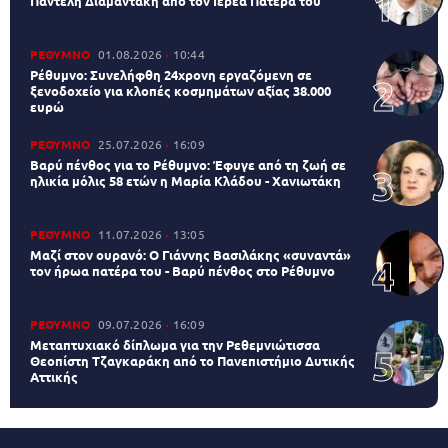
Παντελή Διαμαντάκη από τον Ιερέα Πατέρα του
ΡΕΘΥΜΝΟ
01.08.2026
10:44
Ρέθυμνο: Συνελήφθη 24χρονη εργαζόμενη σε
ξενοδοχείο για κλοπές κοσμημάτων αξίας 38.000
ευρώ
ΡΕΘΥΜΝΟ
25.07.2026
16:09
Βαρύ πένθος για το Ρέθυμνο: Έφυγε από τη ζωή σε
ηλικία μόλις 58 ετών η Μαρία Κλάδου - Χανιωτάκη
ΡΕΘΥΜΝΟ
11.07.2026
13:05
Μαζί στον ουρανό: Ο Γιάννης Βασιλάκης «συναντά»
τον ήρωα πατέρα του - Βαρύ πένθος στο Ρέθυμνο
ΡΕΘΥΜΝΟ
09.07.2026
16:09
Μεταπτυχιακό δίπλωμα για την Ρεθεμνιώτισσα
Θεοπίστη Τζαγκαράκη από το Πανεπιστήμιο Δυτικής
Αττικής