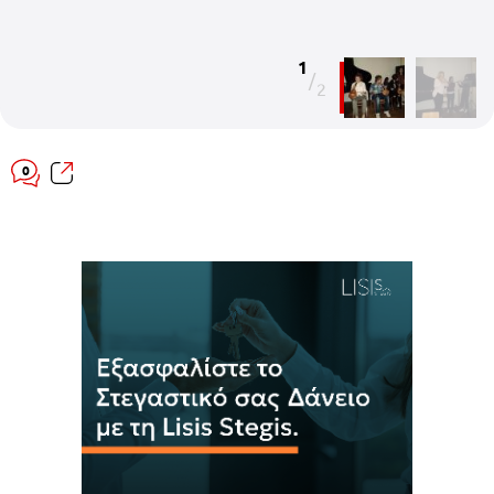
1
/
2
0