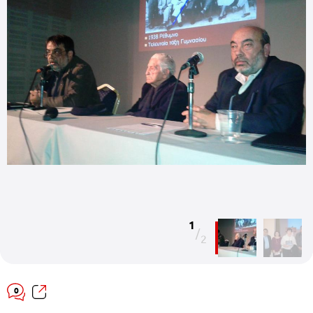
1
/
2
0