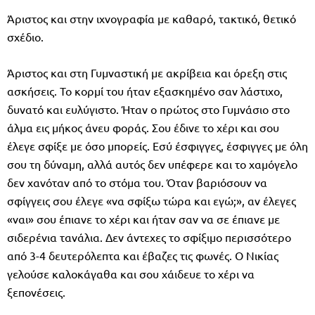
Άριστος και στην ιχνογραφία με καθαρό, τακτικό, θετικό
σχέδιο.
Άριστος και στη Γυμναστική με ακρίβεια και όρεξη στις
ασκήσεις. Το κορμί του ήταν εξασκημένο σαν λάστιχο,
δυνατό και ευλύγιστο. Ήταν ο πρώτος στο Γυμνάσιο στο
άλμα εις μήκος άνευ φοράς. Σου έδινε το χέρι και σου
έλεγε σφίξε με όσο μπορείς. Εσύ έσφιγγες, έσφιγγες με όλη
σου τη δύναμη, αλλά αυτός δεν υπέφερε και το χαμόγελο
δεν χανόταν από το στόμα του. Όταν βαριόσουν να
σφίγγεις σου έλεγε «να σφίξω τώρα και εγώ;», αν έλεγες
«ναι» σου έπιανε το χέρι και ήταν σαν να σε έπιανε με
σιδερένια τανάλια. Δεν άντεχες το σφίξιμο περισσότερο
από 3-4 δευτερόλεπτα και έβαζες τις φωνές. Ο Νικίας
γελούσε καλοκάγαθα και σου χάιδευε το χέρι να
ξεπονέσεις.