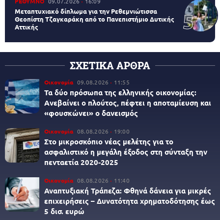
ΡΕΘΥΜΝΟ
09.07.2026
16:09
Μεταπτυχιακό δίπλωμα για την Ρεθεμνιώτισσα
Θεοπίστη Τζαγκαράκη από το Πανεπιστήμιο Δυτικής
Αττικής
ΣΧΕΤΙΚΑ ΑΡΘΡΑ
Οικονομία
09.08.2026
11:55
Τα δύο πρόσωπα της ελληνικής οικονομίας:
Aνεβαίνει ο πλούτος, πέφτει η αποταμίευση και
«φουσκώνει» ο δανεισμός
Οικονομία
08.08.2026
19:00
Στο μικροσκόπιο νέας μελέτης για το
ασφαλιστικό η μεγάλη έξοδος στη σύνταξη την
πενταετία 2020-2025
Οικονομία
08.08.2026
11:40
Αναπτυξιακή Τράπεζα: Φθηνά δάνεια για μικρές
επιχειρήσεις – Δυνατότητα χρηματοδότησης έως
5 δισ. ευρώ