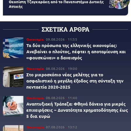
Θεοπίστη Τζαγκαράκη από το Πανεπιστήμιο Δυτικής
Αττικής
ΣΧΕΤΙΚΑ ΑΡΘΡΑ
Οικονομία
09.08.2026
11:55
Τα δύο πρόσωπα της ελληνικής οικονομίας:
Aνεβαίνει ο πλούτος, πέφτει η αποταμίευση και
«φουσκώνει» ο δανεισμός
Οικονομία
08.08.2026
19:00
Στο μικροσκόπιο νέας μελέτης για το
ασφαλιστικό η μεγάλη έξοδος στη σύνταξη την
πενταετία 2020-2025
Οικονομία
08.08.2026
11:40
Αναπτυξιακή Τράπεζα: Φθηνά δάνεια για μικρές
επιχειρήσεις – Δυνατότητα χρηματοδότησης έως
5 δισ. ευρώ
Οικονομία
07.08.2026
13:12