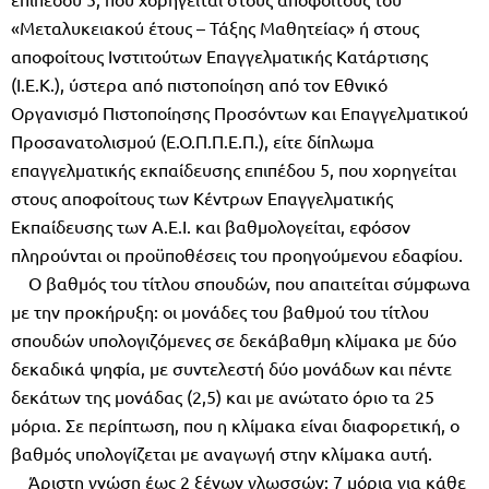
«Μεταλυκειακού έτους – Τάξης Μαθητείας» ή στους
αποφοίτους Ινστιτούτων Επαγγελματικής Κατάρτισης
(Ι.Ε.Κ.), ύστερα από πιστοποίηση από τον Εθνικό
Οργανισμό Πιστοποίησης Προσόντων και Επαγγελματικού
Προσανατολισμού (Ε.Ο.Π.Π.Ε.Π.), είτε δίπλωμα
επαγγελματικής εκπαίδευσης επιπέδου 5, που χορηγείται
στους αποφοίτους των Κέντρων Επαγγελματικής
Εκπαίδευσης των Α.Ε.Ι. και βαθμολογείται, εφόσον
πληρούνται οι προϋποθέσεις του προηγούμενου εδαφίου.
Ο βαθμός του τίτλου σπουδών, που απαιτείται σύμφωνα
με την προκήρυξη: οι μονάδες του βαθμού του τίτλου
σπουδών υπολογιζόμενες σε δεκάβαθμη κλίμακα με δύο
δεκαδικά ψηφία, με συντελεστή δύο μονάδων και πέντε
δεκάτων της μονάδας (2,5) και με ανώτατο όριο τα 25
μόρια. Σε περίπτωση, που η κλίμακα είναι διαφορετική, ο
βαθμός υπολογίζεται με αναγωγή στην κλίμακα αυτή.
Άριστη γνώση έως 2 ξένων γλωσσών: 7 μόρια για κάθε