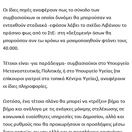
Οι ίδιες πηγές αναφέρουν πως το σύνολο των
συμβασιούχων οι οποίοι δυνάμει θα μπορούσαν να
ενταχθούν σταδιακά -εφόσον λάβει το σχέδιο Λιβάνιου το
πράσινο φως από το ΣτΕ- στη «δεξαμενή» όσων θα
μπορούσαν συν τω χρόνω να μονιμοποιηθούν φτάνει τους
40.000.
Τέτοιοι είναι -για παράδειγμα- συμβασιούχοι στο Υπουργείο
Μεταναστευτικής Πολιτικής ή στο Υπουργείο Υγείας (πχ
επίκουροι γιατροί στα τοπικά Κέντρα Υγείας), αναφέρουν
οι ίδιες πληροφορίες.
Ωστόσο, ένα τέτοιο πλάνο θα μπορεί να «τρέξει» βήμα το
βήμα και ανάλογα με τις ανάγκες μόνιμης στελέχωσης σε
κοινωνικά ευαίσθητες υπηρεσίες του Δημοσίου, αλλά και
τους ρυθμούς που θα προχωρήσουν οι προσλήψεις μέσω
διαγωνισμών, ου μην αλλά και οι προσλήψεις ορισμένου