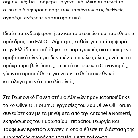
σημαντικό; Γιατί σήμερα το γενετικό υλικό αποτελεί το
στοιχείο διαφοροποίησης των προϊόντων στις διεθνείς
αγορές», ανέφερε χαρακτηριστικά.
Ιδιαίτερα ενδιαφέρον ήταν και το στοιχείο που παρέθεσε ο
πρόεδρος του ΕΛΓΟ – Δήμητρα, καθώς για πρώτη φορά
στην Ελλάδα παραδόθηκε σε παραγωγούς πιστοποιημένο
προβασικό υλικό για δεκαπέντε ποικιλίες ελιάς, ενώ με το
πρόγραμμα βελτίωσης, το οποίο «τρέχει» ο Οργανισμός,
γίνονται προσπάθειες για να ενταχθεί στον εθνικό
κατάλογο μια νέα ποικιλία ελιάς.
Στο Γεωπονικό Πανεπιστήμιο Αθηνών πραγματοποιήθηκε
το 2ο Olive Oil ForumΟι εργασίες του 2ου Olive Oil Forum
συνεχίστηκαν με τα μηνύματα από την Antonella Rossetti,
εκπρόσωπος του Ευρωπαίου Επιτρόπου Γεωργία και
Τροφίμων Κριστόφ Χάνσεν, η οποία έθεσε τη διάσταση της
ευρωπαϊκής αγοράς του τομέα, με τα τρέχοντα