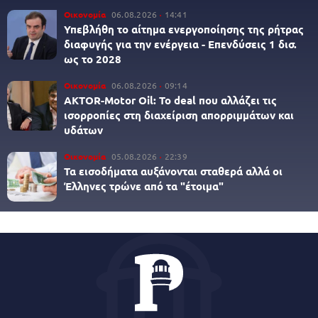
Οικονομία
06.08.2026
14:41
Υπεβλήθη το αίτημα ενεργοποίησης της ρήτρας
διαφυγής για την ενέργεια - Επενδύσεις 1 δισ.
ως το 2028
Οικονομία
06.08.2026
09:14
AKTOR-Motor Oil: Το deal που αλλάζει τις
ισορροπίες στη διαχείριση απορριμμάτων και
υδάτων
Οικονομία
05.08.2026
22:39
Τα εισοδήματα αυξάνονται σταθερά αλλά οι
Έλληνες τρώνε από τα "έτοιμα"