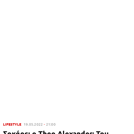
LIFESTYLE
19.05.2022
21:00
Σοκάρει ο Theo Alexander: Του