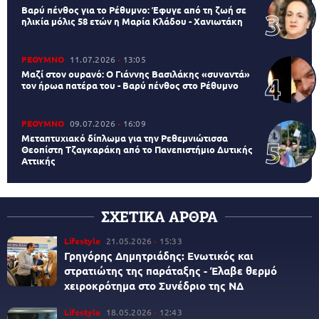
Βαρύ πένθος για το Ρέθυμνο: Έφυγε από τη ζωή σε
ηλικία μόλις 58 ετών η Μαρία Κλάδου - Χανιωτάκη
ΡΕΘΥΜΝΟ
11.07.2026
13:05
Μαζί στον ουρανό: Ο Γιάννης Βασιλάκης «συναντά»
τον ήρωα πατέρα του - Βαρύ πένθος στο Ρέθυμνο
ΡΕΘΥΜΝΟ
09.07.2026
16:09
Μεταπτυχιακό δίπλωμα για την Ρεθεμνιώτισσα
Θεοπίστη Τζαγκαράκη από το Πανεπιστήμιο Δυτικής
Αττικής
ΣΧΕΤΙΚΑ ΑΡΘΡΑ
Lifestyle
21.05.2026
15:33
Γρηγόρης Δημητριάδης: Ενωτικός και
στρατιώτης της παράταξης - Έλαβε θερμό
χειροκρότημα στο Συνέδριο της ΝΔ
Lifestyle
18.05.2026
12:43