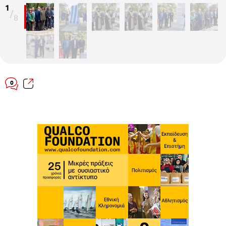
1
/
8
0