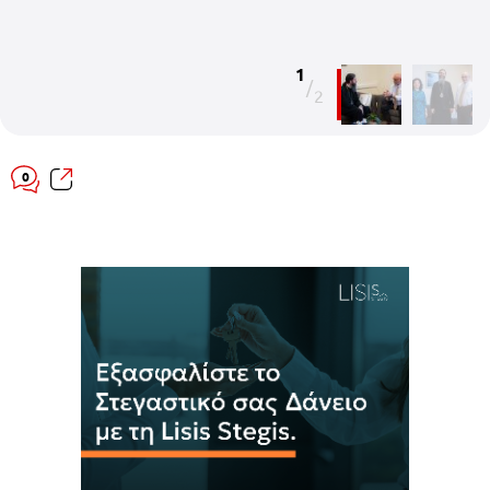
1
/
2
0