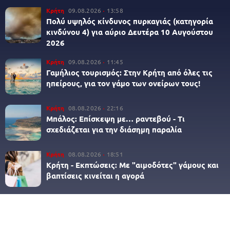
Κρήτη
09.08.2026
13:58
Πολύ υψηλός κίνδυνος πυρκαγιάς (κατηγορία
κινδύνου 4) για αύριο Δευτέρα 10 Αυγούστου
2026
Κρήτη
09.08.2026
11:45
Γαμήλιος τουρισμός: Στην Κρήτη από όλες τις
ηπείρους, για τον γάμο των ονείρων τους!
Κρήτη
08.08.2026
22:16
Μπάλος: Επίσκεψη με… ραντεβού - Τι
σχεδιάζεται για την διάσημη παραλία
Κρήτη
08.08.2026
18:51
Κρήτη - Εκπτώσεις: Με "αιμοδότες" γάμους και
βαπτίσεις κινείται η αγορά