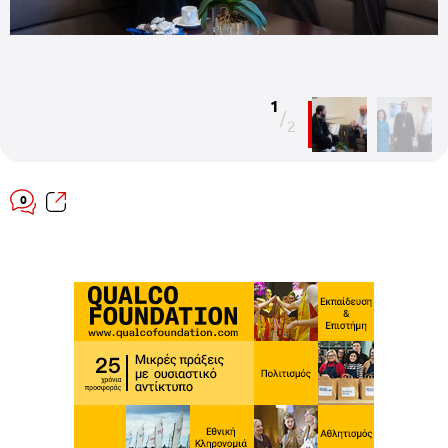
1
/
2
0