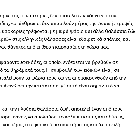
ργείται, οι καρχαρίες δεν αποτελούν κίνδυνο για τους
ίδης, «οι άνθρωποι δεν αποτελούν μέρος της φυσικής τροφής
 καρχαρίες τρέφονται με μικρά ψάρια και άλλα θαλάσσια ζώ
ριών στις ελληνικές θάλασσες είναι εξαιρετικά σπάνιες, και
νας θάνατος από επίθεση καρχαρία στη χώρα μας.
ι ψαροντουφεκάδες, οι οποίοι ενδέχεται να βρεθούν σε
 τα θηράματά τους. Η συμβουλή των ειδικών είναι, σε
αταλείψουν τα ψάρια τους και να απομακρυνθούν από την
επιδεινώσει την κατάσταση, γι’ αυτό είναι σημαντικό να
ς και την πλούσια θαλάσσια ζωή, αποτελεί έναν από τους
ορεί κανείς να απολαύσει το κολύμπι και τις καταδύσεις,
ίναι μέρος του φυσικού οικοσυστήματος και όχι απειλή.