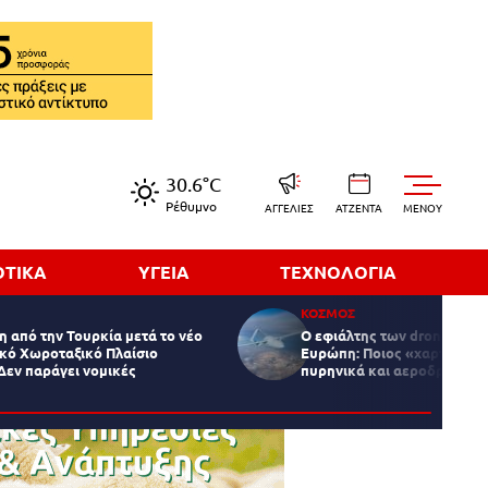
30.6°C
Ρέθυμνο
ΑΓΓΕΛΙΕΣ
ΑΤΖΕΝΤΑ
MENOY
ΟΤΙΚΑ
ΥΓΕΙΑ
ΤΕΧΝΟΛΟΓΙΑ
ΚΟΣΜΟΣ
 από την Τουρκία μετά το νέο
Ο εφιάλτης των drones πάν
ικό Χωροταξικό Πλαίσιο
Ευρώπη: Ποιος «χαρτογραφ
Δεν παράγει νομικές
πυρηνικά και αεροδρόμια