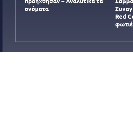
προήχθησαν – Αναλυτικά τα
Σαββα
ονόματα
Συναγ
Red C
φωτιέ