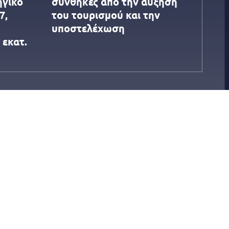
ηγικό
συνθήκες από την αύξηση
7,
του τουρισμού και την
υποστελέχωση
 εκατ.