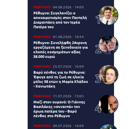
ΡΕΘΥΜΝΟ
04.08.2026
14:00
Ρέθυμνο: Συγκλονίζει ο
αποχαιρετισμός στον Παντελή
Διαμαντάκη από τον Ιερέα
Πατέρα του
ΡΕΘΥΜΝΟ
01.08.2026
10:44
Ρέθυμνο: Συνελήφθη 24χρονη
εργαζόμενη σε ξενοδοχείο για
κλοπές κοσμημάτων αξίας
38.000 ευρώ
ΡΕΘΥΜΝΟ
25.07.2026
16:09
Βαρύ πένθος για το Ρέθυμνο:
Έφυγε από τη ζωή σε ηλικία
μόλις 58 ετών η Μαρία Κλάδου
- Χανιωτάκη
ΡΕΘΥΜΝΟ
11.07.2026
13:05
Μαζί στον ουρανό: Ο Γιάννης
Βασιλάκης «συναντά» τον
ήρωα πατέρα του - Βαρύ
πένθος στο Ρέθυμνο
ΡΕΘΥΜΝΟ
09.07.2026
16:09