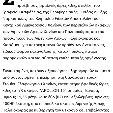
προέβησαν, βραδινές ώρες χθες, στελέχη του
Γραφείου Ασφάλειας, της Περιφερειακής Ομάδας Δίωξης
Ναρκωτικών, του Κλιμακίου Ειδικών Αποστολών του
Κεντρικού Λιμεναρχείου Χανίων, των περιπολικών σκαφών
των Λιμενικών Αρχών Χανίων και Παλαιοχώρας και του
προσωπικού των Λιμενικών Αρχών Παλαιοχώρας και
Κισσάμου, για κατοχή καπνικών προϊόντων άνευ ταινίας
ειδικού φόρου κατανάλωσης, κατοχή όπλων, κατοχή
πυρομαχικών και για σύσταση εγκληματικής οργάνωσης.
Συγκεκριμένα, κατόπιν αξιοποίησης πληροφοριών και μετά
από συντονισμένη επιχείρηση στη θαλάσσια περιοχή
Στομίου Ελαφονησίου Χανίων, εντοπίστηκε βραδινές ώρες
χθες το Τ/Χ σκάφος “APOLLON 15” σημαίας Παναμά,
μήκους 11,35 μέτρων με δύο (02) έσωεξωλέμβιες μηχανές
400ΗΡ έκαστη, από περιπολικό σκάφος Λιμενικής Αρχής
Παλαιόχωρας με κυβερνήτη τον 61χρονο και επιβαίνοντες