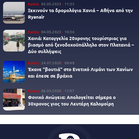
Κρήτη
05.05.2023
11:35
Ξεκινούν τα δρομολόγια Χανιά – Αθήνα από την
Ryanair
Κρήτη
04.05.2023
10:36
Χανιά: Καταγγελία 20χρονης τουρίστριας για
βιασμό από ξενοδοχοϋπάλληλο στον Πλατανιά –
Δύο συλλήψεις
Κρήτη
24.07.2020
09:48
Έκανε "βουτιά" στο Ενετικό Λιμάνι των Χανίων
και έπεσε σε βράχια
Κρήτη
06.05.2020
11:07
Φονικό Ανώγεια: Απολογείται σήμερα ο
30χρονος γιος του Λευτέρη Καλομοίρη