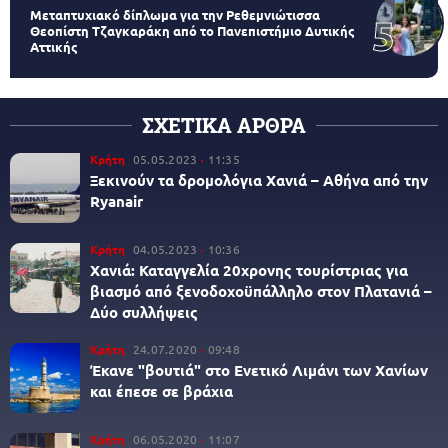
Μεταπτυχιακό δίπλωμα για την Ρεθεμνιώτισσα
Θεοπίστη Τζαγκαράκη από το Πανεπιστήμιο Δυτικής
Αττικής
ΣΧΕΤΙΚΑ ΑΡΘΡΑ
Κρήτη
05.05.2023
11:35
Ξεκινούν τα δρομολόγια Χανιά – Αθήνα από την
Ryanair
Κρήτη
04.05.2023
10:36
Χανιά: Καταγγελία 20χρονης τουρίστριας για
βιασμό από ξενοδοχοϋπάλληλο στον Πλατανιά –
Δύο συλλήψεις
Κρήτη
24.07.2020
09:48
Έκανε "βουτιά" στο Ενετικό Λιμάνι των Χανίων
και έπεσε σε βράχια
Κρήτη
06.05.2020
11:07