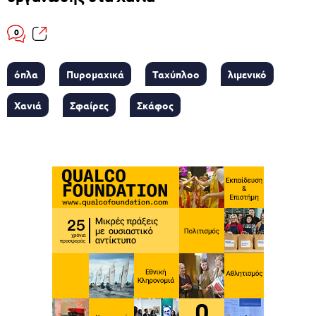
0
όπλα
Πυρομαχικά
Ταχύπλοο
λιμενικό
Χανιά
Σφαίρες
Σκάφος