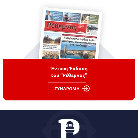
Έντυπη Έκδοση
του “Ρέθεμνος”
ΣΥΝΔΡΟΜΗ