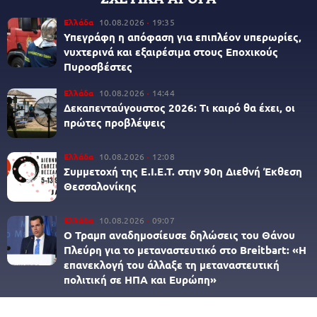
Ελλάδα
10.08.2026
19:35
Υπεγράφη η απόφαση για επιπλέον υπερωρίες,
νυχτερινά και εξαιρέσιμα στους Εποχικούς
Πυροσβέστες
Ελλάδα
10.08.2026
14:44
Δεκαπενταύγουστος 2026: Τι καιρό θα έχει, οι
πρώτες προβλέψεις
Ελλάδα
10.08.2026
12:08
Συμμετοχή της Ε.Ι.Ε.Τ. στην 90η Διεθνή Έκθεση
Θεσσαλονίκης
Ελλάδα
10.08.2026
09:07
Ο Τραμπ αναδημοσίευσε δηλώσεις του Θάνου
Πλεύρη για το μεταναστευτικό στο Breitbart: «Η
επανεκλογή του άλλαξε τη μεταναστευτική
πολιτική σε ΗΠΑ και Ευρώπη»