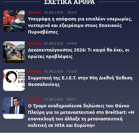
ΣΧΕΤΙΚΑ ΑΡΘΡΑ
Ελλάδα
10.08.2026
19:35
Υπεγράφη η απόφαση για επιπλέον υπερωρίες,
νυχτερινά και εξαιρέσιμα στους Εποχικούς
Πυροσβέστες
Ελλάδα
10.08.2026
14:44
Δεκαπενταύγουστος 2026: Τι καιρό θα έχει, οι
πρώτες προβλέψεις
Ελλάδα
10.08.2026
12:08
Συμμετοχή της Ε.Ι.Ε.Τ. στην 90η Διεθνή Έκθεση
Θεσσαλονίκης
Ελλάδα
10.08.2026
09:07
Ο Τραμπ αναδημοσίευσε δηλώσεις του Θάνου
Πλεύρη για το μεταναστευτικό στο Breitbart: «Η
επανεκλογή του άλλαξε τη μεταναστευτική
πολιτική σε ΗΠΑ και Ευρώπη»