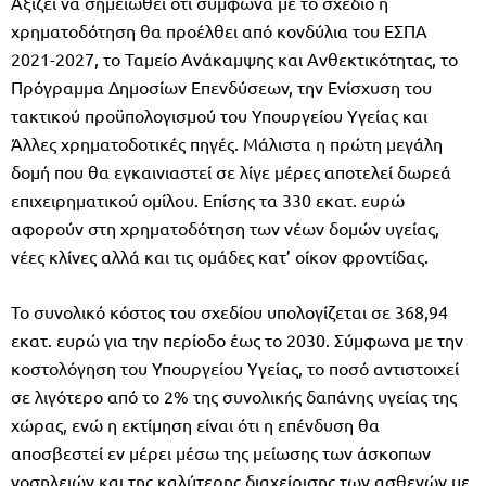
Αξίζει να σημειωθεί ότι σύμφωνα με το σχέδιο η
χρηματοδότηση θα προέλθει από κονδύλια του ΕΣΠΑ
2021-2027, το Ταμείο Ανάκαμψης και Ανθεκτικότητας, το
Πρόγραμμα Δημοσίων Επενδύσεων, την Ενίσχυση του
τακτικού προϋπολογισμού του Υπουργείου Υγείας και
Άλλες χρηματοδοτικές πηγές. Μάλιστα η πρώτη μεγάλη
δομή που θα εγκαινιαστεί σε λίγε μέρες αποτελεί δωρεά
επιχειρηματικού ομίλου. Επίσης τα 330 εκατ. ευρώ
αφορούν στη χρηματοδότηση των νέων δομών υγείας,
νέες κλίνες αλλά και τις ομάδες κατ’ οίκον φροντίδας.
Το συνολικό κόστος του σχεδίου υπολογίζεται σε 368,94
εκατ. ευρώ για την περίοδο έως το 2030. Σύμφωνα με την
κοστολόγηση του Υπουργείου Υγείας, το ποσό αντιστοιχεί
σε λιγότερο από το 2% της συνολικής δαπάνης υγείας της
χώρας, ενώ η εκτίμηση είναι ότι η επένδυση θα
αποσβεστεί εν μέρει μέσω της μείωσης των άσκοπων
νοσηλειών και της καλύτερης διαχείρισης των ασθενών με