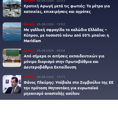
Ελλάδα
05.08.2026
22:33
Κρατική Αρωγή μετά τις φωτιές: Τα μέτρα για
κατοικίες, επιχειρήσεις και αγρότες
Ελλάδα
05.08.2026
15:02
Με γαλλική σφραγίδα το καλώδιο Ελλάδας –
Κύπρου, με ποσοστό πάνω από 50% μπαίνει η
Meridiam
Ελλάδα
05.08.2026
09:08
Από σήμερα οι αιτήσεις εκπαιδευτικών για
μόνιμο διορισμό στην Πρωτοβάθμια και
Δευτεροβάθμια Εκπαίδευση
Ελλάδα
04.08.2026
15:11
Θάνος Πλεύρης: Υπέβαλε στο Συμβούλιο της ΕΕ
την πρόταση Μητσοτάκη για ευρωπαϊκό
μηχανισμό αναστολής ασύλου