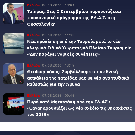
Ελλάδα
08.08.2026
19:01
Τσίπρας: Στις 2 Σεπτεμβρίου παρουσιάζεται
τοοικονομικό πρόγραμμα της ΕΛ.Α.Σ. στη
Θεσσαλονίκη
Ελλάδα
08.08.2026
11:38
Νέα πρόκληση από την Τουρκία μετά το νέο
ελληνικό Ειδικό Χωροταξικό Πλαίσιο Τουρισμού:
«Δεν παράγει νομικές συνέπειες»
Ελλάδα
07.08.2026
13:19
Θεοδωρικάκος: Συμβάλλουμε στην εθνική
ασφάλεια της πατρίδας μας με νέο αναπτυξιακό
καθεστώς για την Άμυνα
Ελλάδα
07.08.2026
09:46
Πυρά κατά Μητσοτάκη από την ΕΛ.ΑΣ.:
«Ξαναπαρουσιάζει ως νέο σχέδιο τις υποσχέσεις
του 2019»