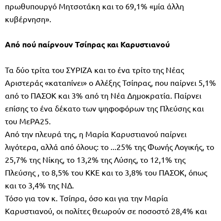
πρωθυπουργό Μητσοτάκη και το 69,1% «μία άλλη
κυβέρνηση».
Από πού παίρνουν Τσίπρας και Καρυστιανού
Τα δύο τρίτα του ΣΥΡΙΖΑ και το ένα τρίτο της Νέας
Αριστεράς «καταπίνει» ο Αλέξης Τσίπρας, που παίρνει 5,1%
από το ΠΑΣΟΚ και 3% από τη Νέα Δημοκρατία. Παίρνει
επίσης το ένα δέκατο των ψηφοφόρων της Πλεύσης και
του ΜεΡΑ25.
Από την πλευρά της, η Μαρία Καρυστιανού παίρνει
λιγότερα, αλλά από όλους: το ...25% της Φωνής Λογικής, το
25,7% της Νίκης, το 13,2% της Λύσης, το 12,1% της
Πλεύσης , το 8,5% του ΚΚΕ και το 3,8% του ΠΑΣΟΚ, όπως
και το 3,4% της ΝΔ.
Τόσο για τον κ. Τσίπρα, όσο και για την Μαρία
Καρυστιανού, οι πολίτες θεωρούν σε ποσοστό 28,4% και