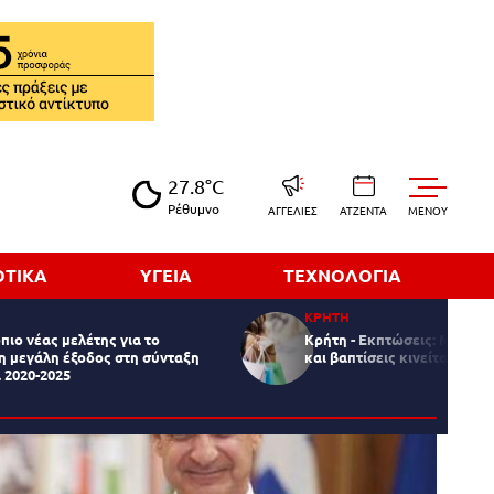
27.8°C
Ρέθυμνο
ΑΓΓΕΛΙΕΣ
ΑΤΖΕΝΤΑ
MENOY
ΟΤΙΚΑ
ΥΓΕΙΑ
ΤΕΧΝΟΛΟΓΙΑ
ΚΡΗΤΗ
πιο νέας μελέτης για το
Κρήτη - Εκπτώσεις: Με "αι
η μεγάλη έξοδος στη σύνταξη
και βαπτίσεις κινείται η αγ
 2020-2025