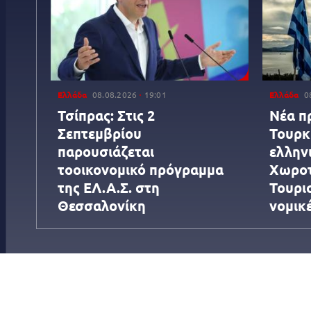
Ελλάδα
08.08.2026
19:01
Ελλάδα
0
Τσίπρας: Στις 2
Νέα π
Σεπτεμβρίου
Τουρκί
παρουσιάζεται
ελληνι
τοοικονομικό πρόγραμμα
Χωροτ
της ΕΛ.Α.Σ. στη
Τουρι
Θεσσαλονίκη
νομικ