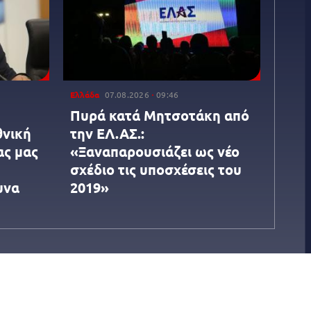
Ελλάδα
07.08.2026
09:46
Πυρά κατά Μητσοτάκη από
θνική
την ΕΛ.ΑΣ.:
ας μας
«Ξαναπαρουσιάζει ως νέο
σχέδιο τις υποσχέσεις του
υνα
2019»