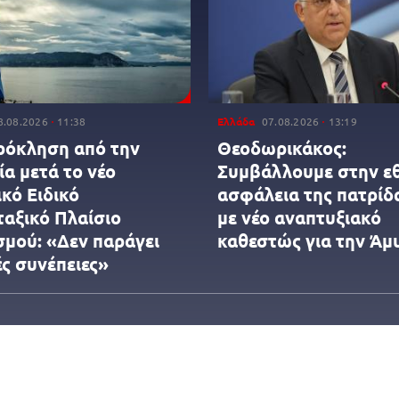
8.08.2026
11:38
Ελλάδα
07.08.2026
13:19
ρόκληση από την
Θεοδωρικάκος:
α μετά το νέο
Συμβάλλουμε στην ε
κό Ειδικό
ασφάλεια της πατρίδ
αξικό Πλαίσιο
με νέο αναπτυξιακό
σμού: «Δεν παράγει
καθεστώς για την Άμ
ές συνέπειες»