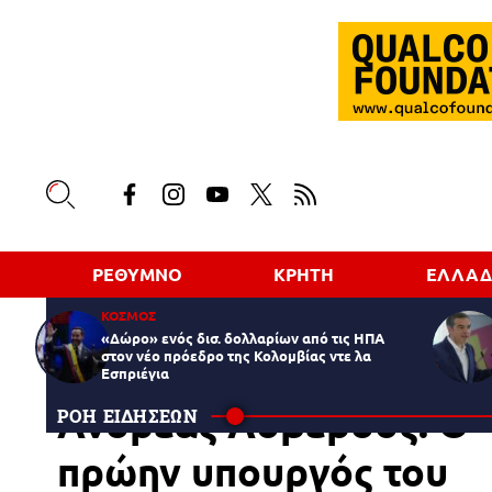
ΡΕΘΥΜΝΟ
ΚΡΗΤΗ
ΕΛΛΑ
ΚΟΣΜΟΣ
«Δώρο» ενός δισ. δολλαρίων από τις ΗΠΑ
στον νέο πρόεδρο της Κολομβίας ντε λα
Εσπριέγια
ΕΛΛΑΔΑ
16.09.2025
12:23
Ανδρέας Λοβέρδος: Ο
ΡΟΗ ΕΙΔΗΣΕΩΝ
πρώην υπουργός του