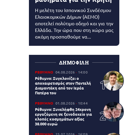
Η μελέτη του Ισπανικού Συνδέσμου
Ελαιοκομικών Δήμων (AEMO)
αποτελεί πολύτιμο οδηγό και για την
Ελλάδα. Την ώρα που στη χώρα μας
ακόμη προσπαθούμε να...
ΔΗΜΟΦΙΛΗ
ΡΕΘΥΜΝΟ
04.08.2026
14:00
Ρέθυμνο: Συγκλονίζει ο
αποχαιρετισμός στον Παντελή
Διαμαντάκη από τον Ιερέα
Πατέρα του
ΡΕΘΥΜΝΟ
01.08.2026
10:44
Ρέθυμνο: Συνελήφθη 24χρονη
εργαζόμενη σε ξενοδοχείο για
κλοπές κοσμημάτων αξίας
38.000 ευρώ
ΡΕΘΥΜΝΟ
25.07.2026
16:09