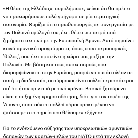
«Η θέση της Ελλάδας», συμπλήρωσε, «είναι ότι θα πρέπει
να προχωρήσουμε πολύ γρήγορα σε μία στρατηγική
αυτονομία. Θυμίζω ότι ο πρωθυπουργός σε συνεργασία με
τον Πολωνό ομόλογό του, έχει θέσει μια σειρά από
ζητήματα σχετικά με την Ευρωπαϊκή Άμυνα. Αυτό σημαίνει
κοινά αμυντικά προγράμματα, όπως ο αντιαεροπορικός
'θόλος', που έχει προτείνει η χώρα μας μαζί με την
Πολωνία. Με βάση και τους συσχετισμούς που
διαμορφώνονται στην Ευρώπη, μπορώ να πω ότι πλέον σε
αυτή τη διαδικασία, οι σύμμαχοι είναι πολλοί περισσότεροι
απ' ότι ήταν πριν από μερικά χρόνια. Βασικό ζητούμενο
είναι η αυξημένη χρηματοδότηση, διότι για τον τομέα της
'Αμυνας απαιτούνται πολλοί πόροι προκειμένου να
φτάσουμε στο σημείο που θέλουμε» εξήγησε.
Για το ενδεχόμενο αύξησης των υποχρεωτικών αμυντικών
δαπανών των κρατών-μελών του ΝΑΤΟ μετά την εκλογή