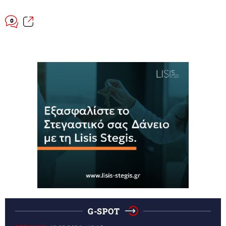
0
G-SPOT