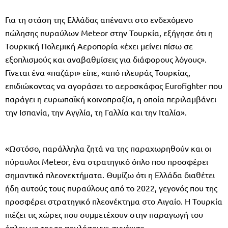
Για τη στάση της Ελλάδας απέναντι στο ενδεχόμενο
πώλησης πυραύλων Μeteor στην Τουρκία, εξήγησε ότι η
Τουρκική Πολεμική Αεροπορία «έχει μείνει πίσω σε
εξοπλισμούς και αναβαθμίσεις για διάφορους λόγους».
Γίνεται ένα «παζάρι» είπε, «από πλευράς Τουρκίας,
επιδιώκοντας να αγοράσει το αεροσκάφος Eurofighter που
παράγει η ευρωπαϊκή κοινοπραξία, η οποία περιλαμβάνει
την Ισπανία, την Αγγλία, τη Γαλλία και την Ιταλία».
«Ωστόσο, παράλληλα ζητά να της παραχωρηθούν και οι
πύραυλοι Meteor, ένα στρατηγικό όπλο που προσφέρει
σημαντικά πλεονεκτήματα. Θυμίζω ότι η Ελλάδα διαθέτει
ήδη αυτούς τους πυραύλους από το 2022, γεγονός που της
προσφέρει στρατηγικό πλεονέκτημα στο Αιγαίο. Η Τουρκία
πιέζει τις χώρες που συμμετέχουν στην παραγωγή του
όπλου να της το πουλήσουν» συνέχισε.