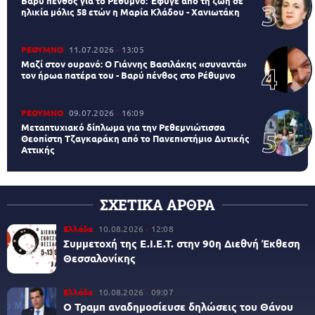
Βαρύ πένθος για το Ρέθυμνο: Έφυγε από τη ζωή σε
ηλικία μόλις 58 ετών η Μαρία Κλάδου - Χανιωτάκη
ΡΕΘΥΜΝΟ
11.07.2026
13:05
Μαζί στον ουρανό: Ο Γιάννης Βασιλάκης «συναντά»
τον ήρωα πατέρα του - Βαρύ πένθος στο Ρέθυμνο
ΡΕΘΥΜΝΟ
09.07.2026
16:09
Μεταπτυχιακό δίπλωμα για την Ρεθεμνιώτισσα
Θεοπίστη Τζαγκαράκη από το Πανεπιστήμιο Δυτικής
Αττικής
ΣΧΕΤΙΚΑ ΑΡΘΡΑ
Ελλάδα
10.08.2026
12:08
Συμμετοχή της Ε.Ι.Ε.Τ. στην 90η Διεθνή Έκθεση
Θεσσαλονίκης
Ελλάδα
10.08.2026
09:07
Ο Τραμπ αναδημοσίευσε δηλώσεις του Θάνου