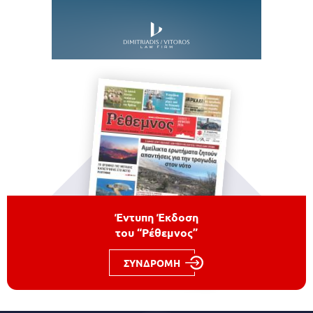
Έντυπη Έκδοση
του “Ρέθεμνος”
ΣΥΝΔΡΟΜΗ