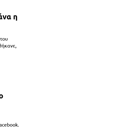
άνα η
 του
θήκανε,
ο
acebook.