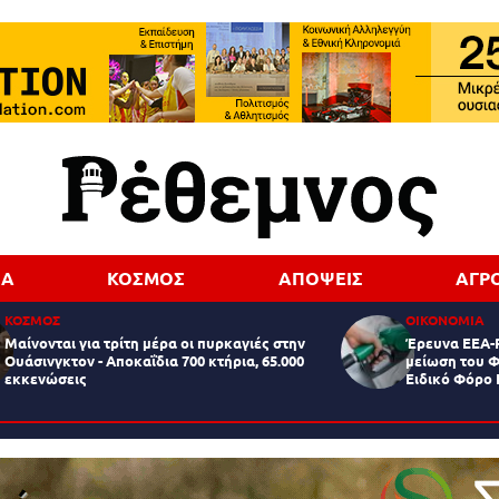
ΔΑ
ΚΟΣΜΟΣ
ΑΠΟΨΕΙΣ
ΑΓΡ
ΚΟΣΜΟΣ
ΟΙΚΟΝΟΜΙΑ
Μαίνονται για τρίτη μέρα οι πυρκαγιές στην
Έρευνα ΕΕΑ-P
Κώστας Ράλλης
Ουάσινγκτον - Αποκαΐδια 700 κτήρια, 65.000
μείωση του Φ
εκκενώσεις
Ειδικό Φόρο
Costas_rallis59@yahoo.gr