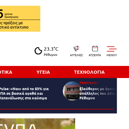
23.3°C
Ρέθυμνο
ΑΓΓΕΛΙΕΣ
ΑΤΖΕΝΤΑ
MENOY
ΟΤΙΚΑ
ΥΓΕΙΑ
ΤΕΧΝΟΛΟΓΙΑ
ΡΕΘΥΜΝΟ
ulse: «Ναι» από το 83% για
Ελεύθερος με όρους ο 52χ
ΠΑ σε βασικά αγαθά και
υπάλληλος του ΔΕΔΔΗΕ για
 Κατανάλωσης στα καύσιμα
Ρέθυμνο