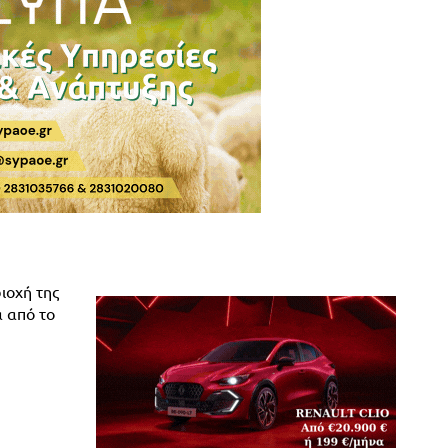
ιοχή της
 από το