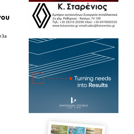
γου
e3a