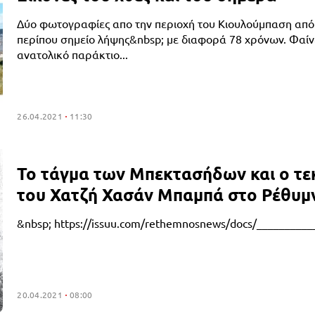
Δύο φωτογραφίες απο την περιοχή του Κιουλούμπαση από 
περίπου σημείο λήψης&nbsp; με διαφορά 78 χρόνων. Φαίν
ανατολικό παράκτιο...
26.04.2021
11:30
Το τάγμα των Μπεκτασήδων και ο τε
του Χατζή Χασάν Μπαμπά στο Ρέθυμ
&nbsp; https://issuu.com/rethemnosnews/docs/__________
20.04.2021
08:00