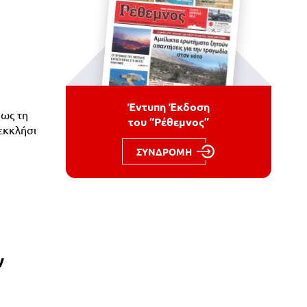
Έντυπη Έκδοση
πως τη
του “Ρέθεμνος”
εκκλήσι
ΣΥΝΔΡΟΜΗ
ν