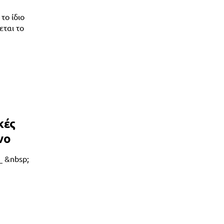
το ίδιο
εται το
κές
νο
_ &nbsp;