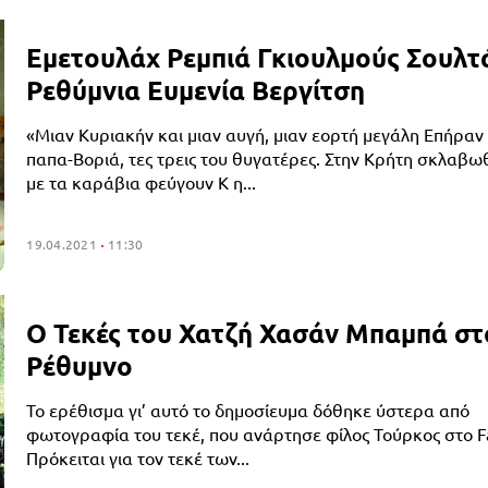
Εμετουλάχ Ρεμπιά Γκιουλμούς Σουλτ
Ρεθύμνια Ευμενία Βεργίτση
«Μιαν Κυριακήν και μιαν αυγή, μιαν εορτή μεγάλη Επήραν
παπα-Βοριά, τες τρεις του θυγατέρες. Στην Κρήτη σκλαβω
με τα καράβια φεύγουν Κ η...
19.04.2021
11:30
Ο Τεκές του Χατζή Χασάν Μπαμπά στ
Ρέθυμνο
Το ερέθισμα γι’ αυτό το δημοσίευμα δόθηκε ύστερα από
φωτογραφία του τεκέ, που ανάρτησε φίλος Τούρκος στο F
Πρόκειται για τον τεκέ των...