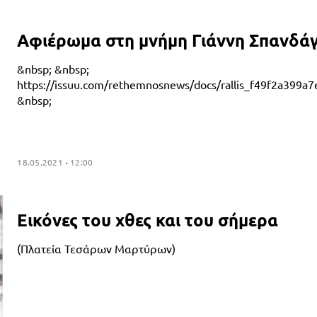
Αφιέρωμα στη μνήμη Γιάννη Σπανδά
&nbsp; &nbsp;
https://issuu.com/rethemnosnews/docs/rallis_f49f2a399a7
&nbsp;
18.05.2021
12:00
Εικόνες του χθες και του σήμερα
(Πλατεία Τεσάρων Μαρτύρων)