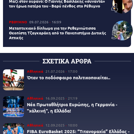
Μαζί στον ουρανό: Ο Γιάννης Βασιλάκης «συναντά»
τον ήρωα πατέρα του - Βαρύ πένθος στο Ρέθυμνο
ΡΕΘΥΜΝΟ
09.07.2026
16:09
Μεταπτυχιακό δίπλωμα για την Ρεθεμνιώτισσα
Θεοπίστη Τζαγκαράκη από το Πανεπιστήμιο Δυτικής
Αττικής
ΣΧΕΤΙΚΑ ΑΡΘΡΑ
Αθλητικά
21.07.2026
17:00
Όταν το ποδόσφαιρο πολιτικοποιείται..
Αθλητικά
16.09.2025
21:19
Νέα Πρωταθλήτρια Ευρώπης, η Γερμανία -
"χάλκινή", η Ελλάδα!
Αθλητικά
12.09.2025
10:00
FIBA EuroBasket 2025: “Τιτανομαχία” Ελλάδας -